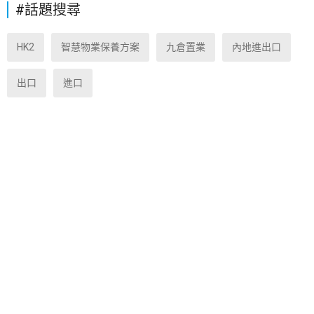
#話題搜尋
HK2
智慧物業保養方案
九倉置業
內地進出口
出口
進口