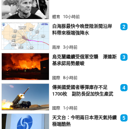
體育
10小時前
白海豚最快今晚登陸浙閩沿岸
2
料帶來極端強降水
兩岸
3小時前
烏克蘭繼續受俄軍空襲 澤連斯
3
基承認局勢嚴峻
國際
8小時前
傳美國愛國者導彈庫存不足
4
1700枚 副防長促加快生產武
器
國際
1小時前
天文台：今明兩日本港天氣持續
5
極端酷熱