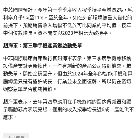
中芯國際預計，今年第一季季度收入按季持平至增長2%，毛
利率介乎9%至11%。至於全年，如在外部環境無重大變化的
前提下，預期銷售收入增幅不低於可比同業的平均值，按年
中個位數增長。資本開支與2023年相比大致持平。
趙海軍：第三季手機產業鏈啟動急單
中芯國際聯席首席執行官趙海軍表示，第三季度手機等移動
設備產業鏈更新換代，一些有創新的產品公司得到機會，啟
動急單，開始企穩回升，但由於2024年全年的智能手機和電
腦總量只是有些許成長，行業並未全面復蘇，所以仍在密切
觀察急單是否能夠持續。
趙海軍表示，去年第四季應用在手機終端的圖像傳感器和顯
示驅動芯片表現亮眼，個別的收入按季增長近6成，產能供不
應求。