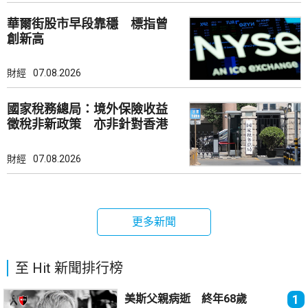
華爾街股市早段靠穩 標指曾
創新高
財經
07.08.2026
國家稅務總局：境外保險收益
徵稅非新政策 亦非針對香港
市場
財經
07.08.2026
更多新聞
至 Hit 新聞排行榜
美斯父親病逝 終年68歲
1