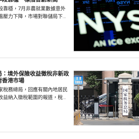
段靠穩，7月非農就業數據意外
溫壓力下降，市場對聯儲局下月
緒消退，三大主要指數全線向
0指數更一度創下歷史新高，國債
00指數報7737
局：境外保險收益徵稅非新政
對香港市場
家稅務總局，回應有關內地居民
收益納入徵稅範圍的報道，稅務
負責人指，按照中國個人所得稅
中國稅收居民需就全球所得，履
境外保險收益也屬於應納稅所得
新政策，更不是專門針對香港保
 負責人指，居民個人