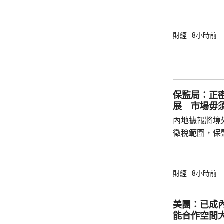
8531點，升
37點。 DeepSeek大幅上調API價格，大模型
股急升，MiniM
財經
8小時前
326.4元，升
譜(02513.H
元。 其他A
保監局：正
展 市場毋
內地據報將境
徵稅範圍，保
地有關金融產
與業界保持緊密溝通。 保監
境外投資收益
財經
8小時前
存在，市場不
險市場發展成
美團：已成
貨幣選擇、環
能合作空間
承等專業服務