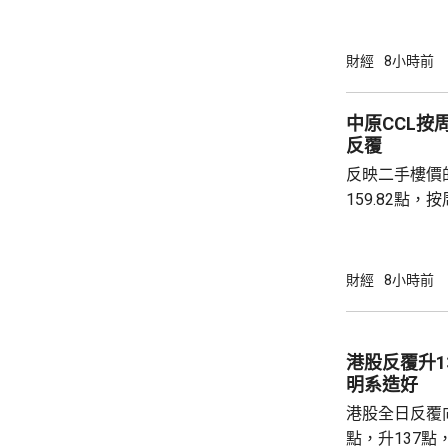
64萬安士。現
平。 彭博報道指，人民銀行增加在香港存放黃
金，將可助力
財經
8小時前
心。報道引述
黃金儲備由倫
中原CCL按
港增加黃金存儲，
反覆
動試運行的黃
反映二手樓價
啟動儀式表示，
159.82點，按周微跌
高級聯席董事
近兩成，二手
強硬，造成拉
財經
8小時前
現高位整固。C
持，近五周雖
點，未有轉勢
港股反覆升13
多項資金管理
明系造好
趨觀望，部分業主
港股全日反覆向
點，升137點