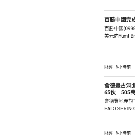
從境外取得，
個人所得稅，
百勝中國完
所得稅法實施以
百勝中國(099
美元向Yum! 
有權的交易。 百勝中國首席執行官屈翠容表
示，將必勝客原
增超過600
800家。 免去向Yum! Brands支付3%的特許經
財經
6小時前
營費所帶來的
除增值稅後的
會德豐古洞北P
2.8%。在計入
65伙 505
會德豐地產旗下古
PALO SPR
除最高15%折
866.9萬，折
實均呎1767
財經
6小時前