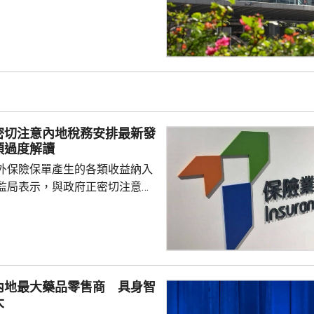
32點；恒生科技指數4858點，升
ax(00100.HK)升近1成，報
29.2元，3日累計飊升近42%；智
K)升逾14%，報1246元，升159
I相關股亦造好，兆易創新(0398...
密切注意內地稅務安排最新發
須過度解讀
外保險保單產生的各類收益納入
監局表示，與政府正密切注意內
品稅務安排的最新發展，同時會
局指，中國居民就
必須依法申報及繳稅的要求一直
用過度解讀或作出揣測。香港保
熟，產品設計靈活先進，可提供
內地最大藥品零售商 具身智
球資產配置、人生規劃、財富傳
大
，相信對內地客戶有一定吸引