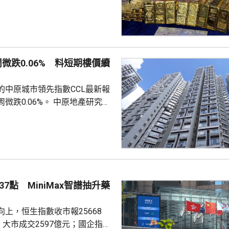
貨金靠穩，徘徊4300美元水
支持香港成為主要的黃金交易中
知情人士指，人行一直在將部分
敦轉移回國，過去幾個月已在香
周微跌0.06% 料短期樓價續
預料趨勢持續。 香港上月啟
金清算系統。人行行長潘功勝在
的中原城市領先指數CCL最新報
將繼續提高國...
0.06%。 中原地產研究部
楊明儀指出，樓價已由低位回升
買家追價轉趨審慎，而業主態度
鋸局面，致成交量減少，樓價出
CL連續8周於160點上下窄幅爭
然四跌一升，但指數仍貼近160
向下。她指，近期內地接連執行
7點 MiniMax智譜抽升藥
措施令股市波動，業主買家均轉
...
上，恒生指數收市報25668
，大市成交2597億元；國企指數