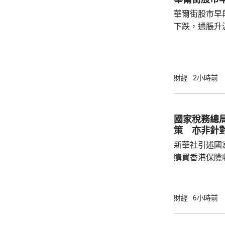
華爾街股市早
下跌，通脹升
加息的恐慌情
上，標普50
孳息率下跌。 道瓊斯工業平均指數最新報
53965點，升80點； 標準普爾5
財經
2小時前
點，升27點； 納斯達克指數報26600點，升
250點。
國家稅務總
策 亦非針
新華社引述國
購買香港保險
總局相關司局
法相關規定，
行納稅義務，
財經
6小時前
的範疇，並非
險市場，無需過度解讀。