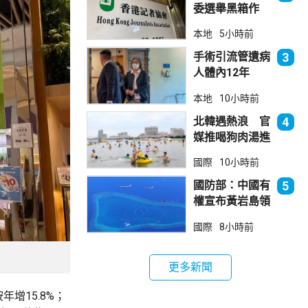
委選舉黑箱作
業 警告如危害
本地
5小時前
國安一定「釘死
你」
手術引流管遺病
3
人體內12年
女醫生石岳容專
本地
10小時前
業失當除牌1個
月
北韓遇熱浪 官
4
媒推喝狗肉湯進
補
國際
10小時前
國防部：中國有
5
權宣布黃岩島領
海基線 菲方侵
國際
8小時前
犯主權
更多新聞
年增15.8%；