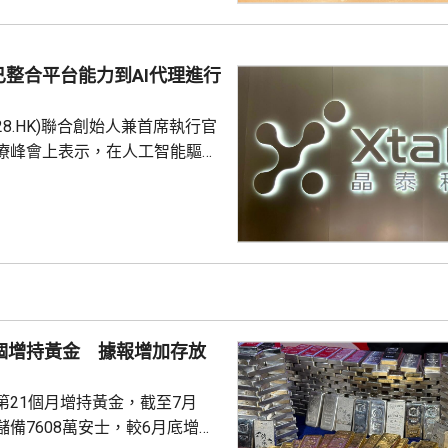
，預計8月中旬首輪發售。
整合平台能力到AI代理進行
228.HK)聯合創始人兼首席執行官
療峰會上表示，在人工智能驅動
 Science)上，醫藥研發是最佳實驗
涉及到幾乎所有的自然學科，並
跨尺度的複雜科學問題。他又
立出能像科學家一樣，能獨自完
證的閉環系統，近期已將平台能
us Agent，能調度專家技能與真
設施，完成真正的科研項目，並
1個增持黃金 據報增加存放
第21個月增持黃金，截至7月
備7608萬安士，較6月底增加