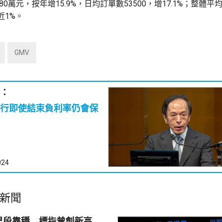
80萬元，按年增15.9%，日均訂單數53500，增17.1%；整體平
近1%。
GMV
：
行即使結束負利率仍會保
024
新聞
早段靠穩 標指曾創新高