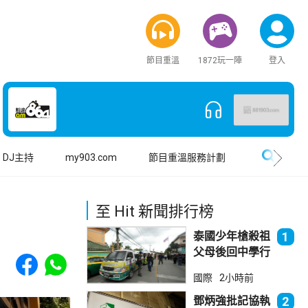
節目重溫
1872玩一陣
登入
搜尋
DJ主持
my903.com
節目重溫服務計劃
至 Hit 新聞排行榜
泰國少年槍殺祖
1
父母後回中學行
Share to Facebook
Share to WhatsApp
兇 累計最少8
國際
2小時前
死23傷
鄧炳強批記協執
2