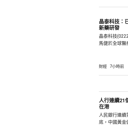
眾參觀及收票
晶泰科技：已
新藥研發
晶泰科技(02
馬健於全球醫
科學(AI for
場，因為當中
需要降決不少
財經
7小時前
指，目標是建
成由猜想到驗
力整合為Geni
實實驗和基礎
人行連續2
已...
在港
人民銀行連續
底，中國黃金儲