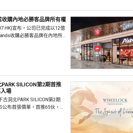
包括保險收益在內，應依法繳納
是國際通行做法，亦是中國個人
成收購內地必勝客品牌所有權
來，一直堅持的基本原則...
87.HK)宣布，公司已完成以12億
Brands收購必勝客品牌在內地所
定2027年和2028年每年淨新
家的目標，預計加速至每年超過
成本節約，預計會推動必勝客扣
餐廳利潤率和經營利潤率提升
ARK SILICON第2期首推
交易相關成本、利息...
萬入場
洞北PARK SILICON第2期
INGS公布首張價單，首推65伙，扣
扣優惠後，折實售價505.7萬至
實呎價介乎15903至18174元，折
1元。項目明日開放示範單位予公