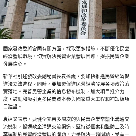
國家發改委將會同有關方面，採取更多措施，不斷優化民營
經濟發展環境，切實解決民營企業發展困難，提振民營企業
發展信心。
新華社引述發改委副秘書長袁達說，要加快推進民營經濟促
進法立法進程。同時，要加緊促進民營經濟發展各項政策落
實落地。完善民營企業的信息發布機制，加大項目推介力
度，鼓勵和吸引更多民間資本參與國家重大工程和補短板項
目建設。
袁達又表示，要健全完善多層次的與民營企業常態化溝通交
流機制，暢通政企溝通交流渠道。堅持從個案和整體上及時
掌握制約民營經濟發展的問題，力爭解決一類問題、受益一