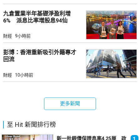
九倉置業半年基礎淨盈利增
6% 派息比率增股息94仙
財經
9小時前
彭博：香港重新吸引外籍專才
回流
財經
10小時前
更多新聞
至 Hit 新聞排行榜
新一批銀債保證息率4.25厘 政
1