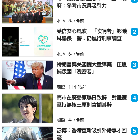
府：參考市況具吸引力
本地
8小時前
藥倍安心風波｜「吹哨者」鄭曦
2
琳踢保 警：仍進行刑事調查
本地
6小時前
特朗普稱美國擁大量彈藥 正追
3
捕叛國「洩密者」
國際
11小時前
高市在廣島原爆日致辭 對繼續
4
堅持無核三原則含糊其辭
國際
4小時前
彭博：香港重新吸引外籍專才回
5
流