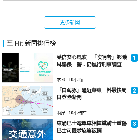
更多新聞
至 Hit 新聞排行榜
藥倍安心風波｜「吹哨者」鄭曦
1
琳踢保 警：仍進行刑事調查
本地
10小時前
「白海豚」逼近華東 料最快周
2
日登陸浙閩
兩岸
10小時前
東涌巴士電單車相撞鐵騎士重傷
3
巴士司機涉危駕被捕