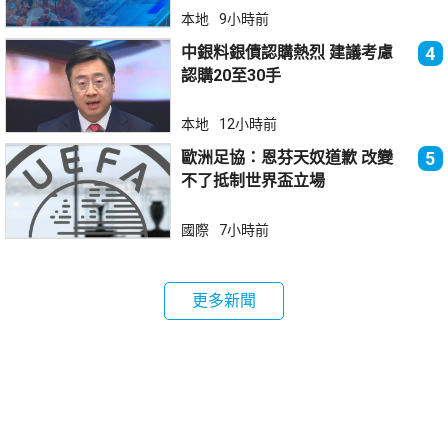
本地
9小時前
中銀料銀債認購熱烈 建議考慮
4
認購20至30手
本地
12小時前
歐洲足協：恩芬天奴道歉 改變
5
不了抵制世界盃立場
國際
7小時前
更多新聞