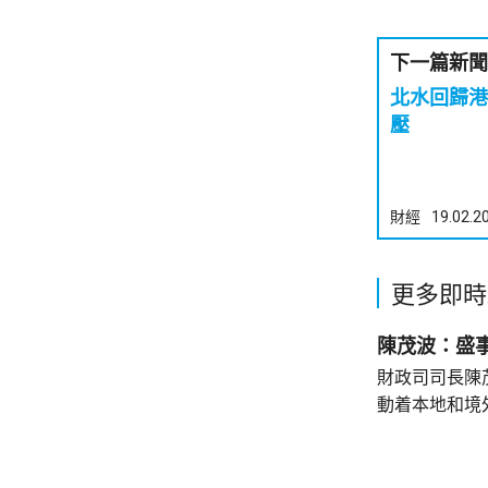
下一篇新聞
北水回歸港股初
壓
財經
19.02.2
更多即時
陳茂波：盛
財政司司長陳
動着本地和境
聯動，近日啟
會」和「奧迪
超過12萬名觀