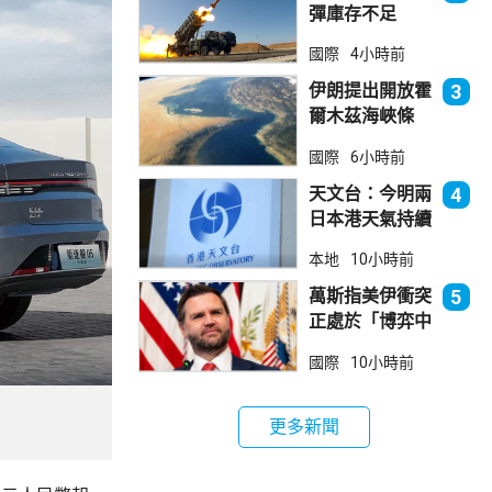
彈庫存不足
1700枚 副防
國際
4小時前
長促加快生產武
器
伊朗提出開放霍
3
爾木茲海峽條
件 包括撤軍及
國際
6小時前
賠償等
天文台：今明兩
4
日本港天氣持續
極端酷熱
本地
10小時前
萬斯指美伊衝突
5
正處於「博弈中
段」
國際
10小時前
更多新聞