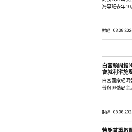
海專班去年1
10場推介會
有幾千間企業
時，亦已帶同
財經
08.08.202
合作備忘錄，達至
在本台節目指
先將企業「引
總部或公司，
白宮顧問指
整體經濟有幫助
會就利率施
白宮國家經濟
普與聯儲局主
朗普尊重聯儲
沃什施壓。哈
什和特朗普長
財經
08.08.202
論經濟。 報
互動，因此特
特朗普重啟