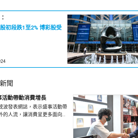
：
段跌1至2% 博彩股受
024
新聞
事活動帶動消費增長
茂波發表網誌，表示盛事活動帶
外的人流，讓消費呈更多面向的
德體育園舉行的「香港足球盛
夏季巡迴賽」，三場球賽共吸引
眾入場，門票收入預計超過1.8