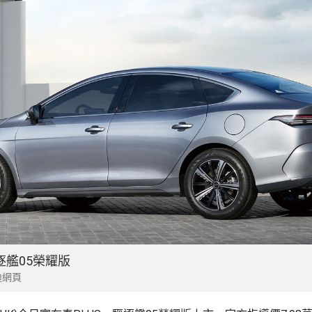
逐艦05榮耀版
迪網頁