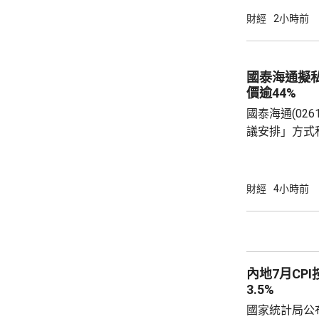
億元，有啟德
財經
2小時前
約兩成，不少
和免費泊車，各出
示，今年上半
國泰海通擬
130項盛事活動
價逾44%
國泰海通(02
議安排」方式
(01788.
3港元現金價
部剩餘普通股
財經
4小時前
日，國泰海通
通過相關資本運作方案。
君安國際總股本
控持股約73.
內地7月CPI
需對價約為75億
3.5%
國家統計局公布