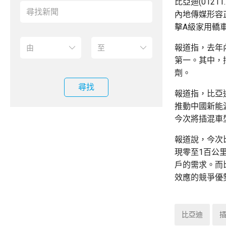
比亞迪(012
內地傳媒形容
擊A級家用轎
報道指，去年
第一。其中，
劑。
尋找
報道指，比亞迪
推動中國新能
今次將插混車
報道說，今次
現零至1百公里
戶的需求。而
效應的競爭優
比亞迪