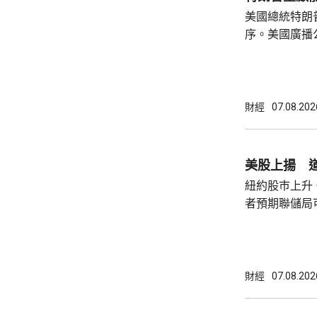
見，令外界質
美國總統特朗
策。不過日程
序。美國廣播
或會談，只是
道，白宮副幕
會，...
由相信她在按
為相關行為構
事的誠信產生
財經
07.08.202
的理事職位，
庫克的律師發
何正當理由可以解
美股上揚 道
8月底亦曾以欺
紐約股巿上升
者預期聯儲局
瓊斯工業平均指
點。 納斯達克指數收巿報26690點，上升342
點。 標普五百指數創新高，收巿報7757點，
上升47點。 總計整個星期，納指上升5.2%。
財經
07.08.202
道指及標指分別