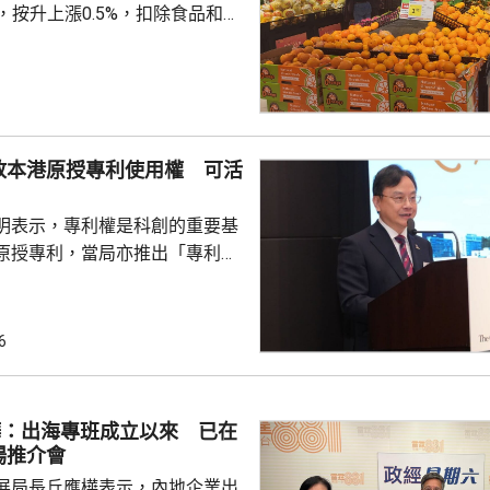
%，按升上漲0.5%，扣除食品和能
PI按月上漲0.3%，按年上漲
生產者出廠價格指數（PPI）按月
按年上漲3.5%，漲幅比上月回落
收
上漲，主要是國際市場價格波
放本港原授專利使用權 可活
價格下降10.7%；而PPI則受
季節性因素影響，國內相關...
明表示，專利權是科創的重要基
原授專利，當局亦推出「專利
所有採用本港專利的企業提供稅
將本港原授專利開放大灣區城市
有更多人來港申請專利，活躍本
6
生態，但人口少，市場細，難以
業，必須依賴其他市場，例如大
樺：出海專班成立以來 已在
專利權方面弱點。盧煜明表示，
場推介會
都帶來的機遇，已向政府提...
展局長丘應樺表示，內地企業出