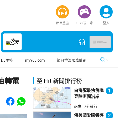
節目重溫
1872玩一陣
登入
搜尋
DJ主持
my903.com
節目重溫服務計劃
油轉電
至 Hit 新聞排行榜
白海豚最快傍晚
1
登陸浙閩沿岸
Share to Facebook
Share to WhatsApp
福建上海轉移逾
兩岸
7分鐘前
廿萬人
傳美國愛國者導
2