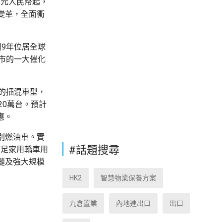
8萬元人民幣起，
變革，全面衝
續9年位居全球
車市的一大催化
表的插混車型，
20萬台。預計
應。
別燃油車。實
#話題搜尋
滿足家用轎車用
鏈及強大規模
HK2
智慧物業保養方案
九倉置業
內地進出口
出口