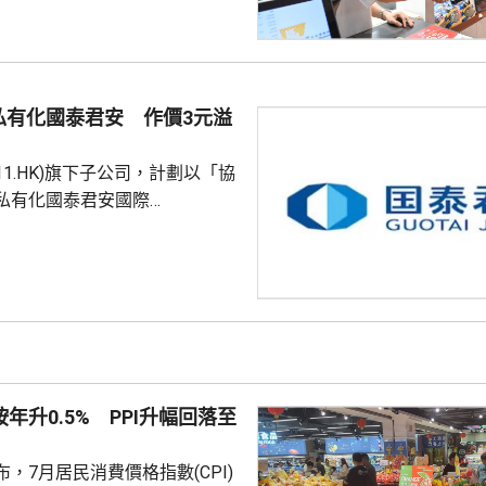
附近的食肆指期間的生意增長了
商戶也推出票尾優惠、餐飲折扣
奇謀拓展商機。 陳茂波表
年，約有175萬旅客參與超過
私有化國泰君安 作價3元溢
，為香港帶來約58億...
611.HK)旗下子公司，計劃以「協
私有化國泰君安國際
HK)。公告指，國泰海通金控將按每股
格，收購持有的國泰君安國際全
，以實現後者私有化退市。同
亦在上交所公告，董事會已審議
 據聯交所資料，國泰
為95.3億股，其中國泰海通金
9%。按此計算，收購剩餘股權所
按年升0.5% PPI升幅回落至
港元...
，7月居民消費價格指數(CPI)