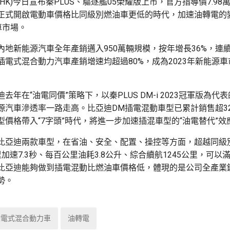
11.HK)今日宣布秦PLUS、驅逐艦05榮耀版上市，官方指導價7.9
正式開啟電動車價格比同級別燃油車更低的時代，加速油轉電的
車市場。
內地新能源汽車全年產銷邁入950萬輛規模，按年增長36%，連
插電式混合動力汽車產銷增速均超過80%，成為2023年新能源
去年在“油電同價”策略下，以秦PLUS DM-i 2023冠軍版為代
源汽車滲透率一路走高。比亞迪DM插電混動車型已累計銷售超3
型價格帶入“7字頭”時代，將進一步加速插混車型的“油電替代”效
比亞迪兩款車型，在省油、安全、配置、操控等方面，超越同級
加速7.3秒、每百公里油耗3.8公升、綜合續航1245公里，可以
比亞迪能夠做到插電混動比燃油車價格低，體現的是公司全產業
勢。
插電式混合動力車
油轉電