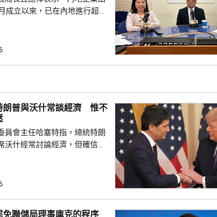
0月成立以來，已在內地進行超過
，包括在北京、上海及山東等地，
參與；行政長官李家超出訪中亞
內地及香港企業隨團，簽訂96份
6
近17億元投資額。 丘應樺
，當局協助企業「出海」時，會
進來」，鼓勵在香港先成立地區
並在香港作籌融資，相信對香港
特朗普與沃什常談經濟 惟不
，他下周出訪馬來...
壓
委員會主任哈塞特指，總統特朗
席沃什經常討論經濟，但確信特
局的獨立性，不會就利率決定向
塞特接受彭博電視訪問時指，沃
期以來關係非常密切，一直會討
6
道指，以往總統與聯儲局主席較少
朗普與沃什不時通電話屬不常
罷免聯儲局理事庫克的程序