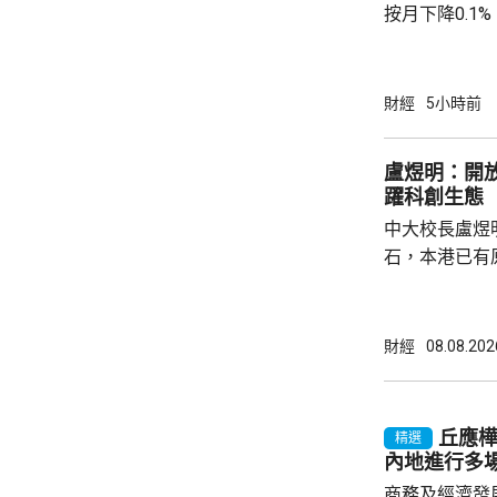
按月下降0.1
源價格的核心C
0.9%。工業
下降0.7%，
財經
5小時前
0.6個百分點。 國統局表示，CPI按季降幅
窄，按年溫和
盧煜明：開
動，令國內汽油
躍科創生態
到輸入性因素和
中大校長盧煜
石，本港已有
盒」安排，向
務優惠，若能
使用，相信會
財經
08.08.202
港創科生態。 盧煜明在一個電視節目表示，本
港有良好科研
產出獨角獸企
丘應
精選
灣區，及解決
內地進行多
中大亦將把握北
商務及經濟發