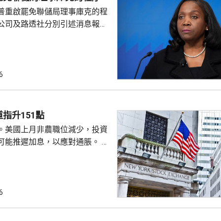
疑特朗普可能試圖影響聯儲局決
普重啟罷免聯儲局理事庫克的程
顯示，沃什6月沒與特朗普通話
公司及路透社分別引述消息報
與財長貝森特進行三次早餐
僚長周三去信庫克，稱有充分理
揭貸款協議中作出虛假陳述，認
成疏忽，令人對她出任聯儲局理
質疑，因此特朗普正考慮撒銷她
6
要求她在21日內提交書面回覆。
聲明否認指控，強調白宮沒有任
除庫克的職務。 特朗普去年
指升151點
詐抵押貸款為由，解除庫...
。美國上月非農職位減少，投資
可能推遲加息，以應對通脹。 道
數收巿報54036點，上升151
6
上升3%及3.6%。