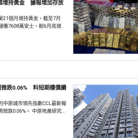
1個增持黃金 據報增加存放
設施，完成真正的科研項目，並
第21個月增持黃金，截至7月
備7608萬安士，較6月底增加
貨金靠穩，徘徊4300美元水
支持香港成為主要的黃金交易中
知情人士指，人行一直在將部分
敦轉移回國，過去幾個月已在香
預料趨勢持續。 香港上月啟
金清算系統。人行行長潘功勝在
周微跌0.06% 料短期樓價續
將繼續提高國...
的中原城市領先指數CCL最新報
0.06%。 中原地產研究部
楊明儀指出，樓價已由低位回升
買家追價轉趨審慎，而業主態度
鋸局面，致成交量減少，樓價出