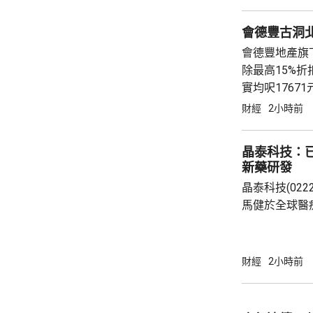
會德豐古洞北P
會德豐地產旗下古
除最高15%折扣
實均呎176
財經
2小時前
晶泰科技：已
新藥研發
晶泰科技(02
馬健於全球醫
科學(AI for
場，因為當中
需要降決不少
財經
2小時前
指，目標是建
成由猜想到驗
力整合為Geni