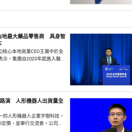
用過度解讀或作出揣測。香港保
熟，產品設計靈活先進，可提供
球資產配置、人生規劃、財富傳
，相信對內地客戶有一定吸引
內地最大藥品零售商 具身智
保險業聯會表示，截至目前為...
大
.HK)核心本地商業CEO王莆中於全
表示，集團自2020年起進入醫療
態，以訂單來看已經是國內最大
台，每日服務數百萬人。他指，
段的服務保障，截至上月，美團
集送日均訂單超過5萬，整體訂
O路演 人形機器人出貨量全
動運作，能感知更多訊息作出預
做好健康管理。他又指，美團在
一的人形機器人企業宇樹科技，
不...
PO定價，並舉行交流會。公司董
兼首席技術官王興興闡述公司競