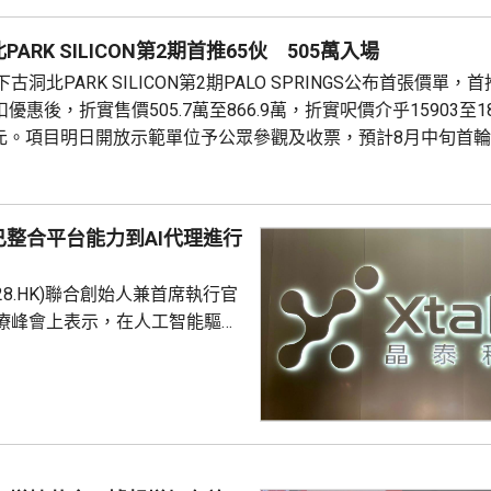
ARK SILICON第2期首推65伙 505萬入場
洞北PARK SILICON第2期PALO SPRINGS公布首張價單，
優惠後，折實售價505.7萬至866.9萬，折實呎價介乎15903至1
71元。項目明日開放示範單位予公眾參觀及收票，預計8月中旬首
整合平台能力到AI代理進行
228.HK)聯合創始人兼首席執行官
療峰會上表示，在人工智能驅動
 Science)上，醫藥研發是最佳實驗
涉及到幾乎所有的自然學科，並
跨尺度的複雜科學問題。他又
立出能像科學家一樣，能獨自完
證的閉環系統，近期已將平台能
us Agent，能調度專家技能與真