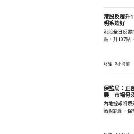
現高位整固。C
持，近五周雖
港股反覆升13
點，未有轉勢
明系造好
多項資金管理
港股全日反覆向
趨觀望，部分業主
點，升137點
8531點，升
37點。 DeepSeek大幅上調API價格，大模型
股急升，MiniM
財經
3小時前
326.4元，升
譜(02513.H
元。 其他A
保監局：正
展 市場毋
內地據報將境
徵稅範圍，保
地有關金融產
與業界保持緊密溝通。 保監
境外投資收益