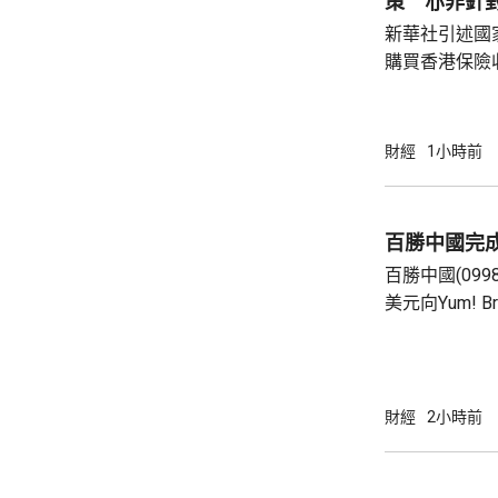
策 亦非針
新華社引述國
購買香港保險
總局相關司局
法相關規定，
行納稅義務，
財經
1小時前
的範疇，並非
險市場，無需過度解讀。
從境外取得，
百勝中國完
個人所得稅，
百勝中國(099
所得稅法實施以
美元向Yum! 
有權的交易。 百勝中國首席執行官屈翠容表
示，將必勝客原
增超過600
800家。 免去向Yum! Brands支付3%的特許經
財經
2小時前
營費所帶來的
除增值稅後的
2.8%。在計入