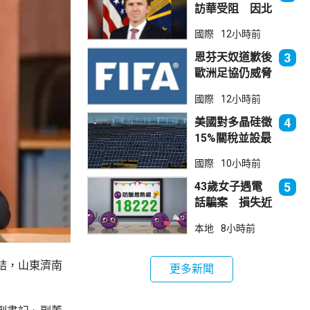
訪華受阻 因北
京不滿美對台軍
國際
12小時前
售
恩芬天奴道歉後
3
歐洲足協仍威脅
罷踢世界盃等賽
國際
12小時前
事
美國對多晶硅徵
4
15%關稅並設最
低價格 盧特尼
國際
10小時前
克：中國無法再
傾銷
43歲女子遇電
5
話騙案 損失近
6900萬元
本地
8小時前
結，山東濟南
更多新聞