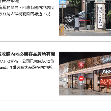
對香港市場
家稅務總局，回應有關內地居民
收益納入徵稅範圍的報道，稅務
負責人指，按照中國個人所得稅
中國稅收居民需就全球所得，履
境外保險收益也屬於應納稅所得
新政策，更不是專門針對香港保
 負責人指，居民個人
包括保險收益在內，應依法繳納
成收購內地必勝客品牌所有權
是國際通行做法，亦是中國個人
87.HK)宣布，公司已完成以12億
來，一直堅持的基本原則...
Brands收購必勝客品牌在內地所
定2027年和2028年每年淨新
家的目標，預計加速至每年超過
成本節約，預計會推動必勝客扣
餐廳利潤率和經營利潤率提升
交易相關成本、利息...