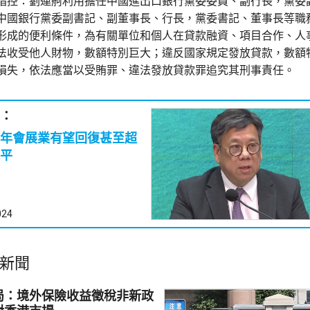
指控：劉連舸利用擔任中國進出口銀行黨委委員、副行長，黨委
中國銀行黨委副書記、副董事長、行長，黨委書記、董事長等職
形成的便利條件，為有關單位和個人在貸款融資、項目合作、人
法收受他人財物，數額特別巨大；違反國家規定發放貸款，數額
損失，依法應當以受賄罪、違法發放貸款罪追究其刑事責任。
：
年會展業有望回復甚至超
平
024
新聞
局：境外保險收益徵稅非新政