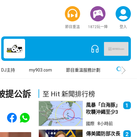
節目重溫
1872玩一陣
登入
搜尋
DJ主持
my903.com
節目重溫服務計劃
被提公訴
至 Hit 新聞排行榜
風暴「白海豚」
1
吹襲沖繩至少3
Share to Facebook
Share to WhatsApp
傷 近500航班
國際
8小時前
取消
傳美國防部次長
2