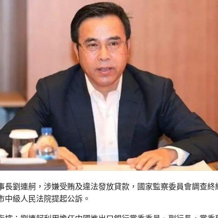
事長劉連舸，涉嫌受賄及違法發放貸款，國家監察委員會調查終
市中級人民法院提起公訴。