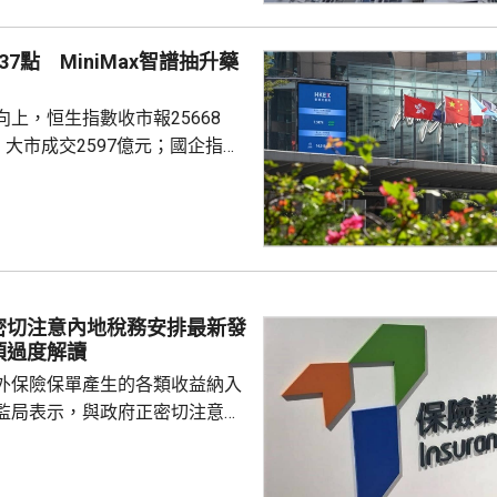
CL連續8周於160點上下窄幅爭
然四跌一升，但指數仍貼近160
7點 MiniMax智譜抽升藥
向下。她指，近期內地接連執行
措施令股市波動，業主買家均轉
上，恒生指數收市報25668
...
，大市成交2597億元；國企指數
32點；恒生科技指數4858點，升
ax(00100.HK)升近1成，報
29.2元，3日累計飊升近42%；智
K)升逾14%，報1246元，升159
I相關股亦造好，兆易創新(0398...
密切注意內地稅務安排最新發
須過度解讀
外保險保單產生的各類收益納入
監局表示，與政府正密切注意內
品稅務安排的最新發展，同時會
局指，中國居民就
必須依法申報及繳稅的要求一直