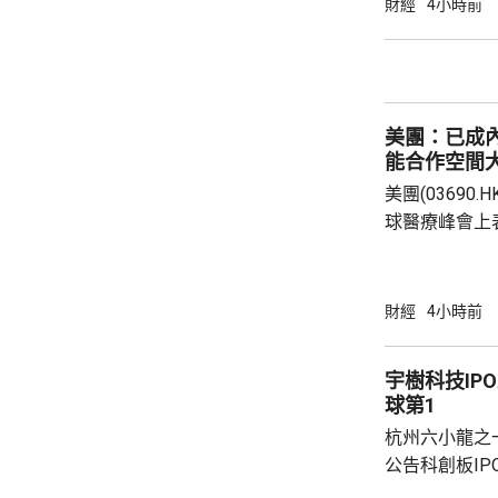
財經
4小時前
存在，市場不
險市場發展成
貨幣選擇、環
承等專業服務
美團：已成
力。 香港
能合作空間
美團(03690
球醫療峰會上
衛生的產業生
的藥品零售平
美團提供全時
財經
4小時前
買藥一對一的
單達數百萬。 王莆中表示，預計未來AI會令醫
宇樹科技IP
療服務變成主
球第1
判，幫助用戶
杭州六小龍之
具身智能上投資了
公告科創板I
事長、總經理