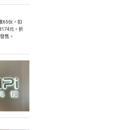
首推65伙，扣
8174元，折
輪發售。