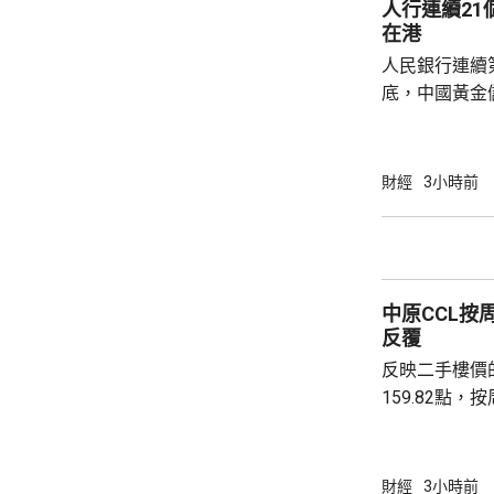
人行連續2
實實驗和基礎
在港
已...
人民銀行連續
底，中國黃金儲
64萬安士。現
平。 彭博報道指，人民銀行增加在香港存放黃
金，將可助力
財經
3小時前
心。報道引述
黃金儲備由倫
港增加黃金存儲，
動試運行的黃
中原CCL按
啟動儀式表示，
反覆
反映二手樓價
159.82點，按周微跌
高級聯席董事
近兩成，二手
強硬，造成拉
財經
3小時前