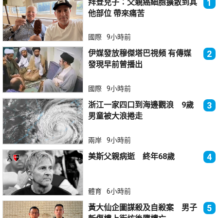
拜登兒子：父親癌細胞擴散到其
1
他部位 帶來痛苦
國際
9小時前
伊媒發放穆傑塔巴視頻 有傳媒
2
發現早前曾播出
國際
9小時前
浙江一家四口到海邊觀浪 9歲
3
男童被大浪捲走
兩岸
9小時前
美斯父親病逝 終年68歲
4
體育
6小時前
黃大仙企圖謀殺及自殺案 男子
5