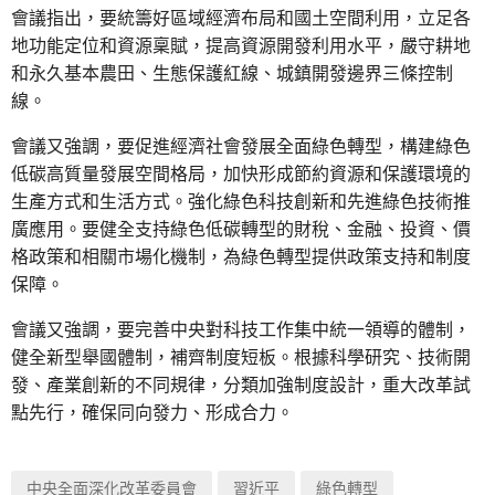
會議指出，要統籌好區域經濟布局和國土空間利用，立足各
地功能定位和資源稟賦，提高資源開發利用水平，嚴守耕地
和永久基本農田、生態保護紅線、城鎮開發邊界三條控制
線。
會議又強調，要促進經濟社會發展全面綠色轉型，構建綠色
低碳高質量發展空間格局，加快形成節約資源和保護環境的
生產方式和生活方式。強化綠色科技創新和先進綠色技術推
廣應用。要健全支持綠色低碳轉型的財稅、金融、投資、價
格政策和相關市場化機制，為綠色轉型提供政策支持和制度
保障。
會議又強調，要完善中央對科技工作集中統一領導的體制，
健全新型舉國體制，補齊制度短板。根據科學研究、技術開
發、產業創新的不同規律，分類加強制度設計，重大改革試
點先行，確保同向發力、形成合力。
中央全面深化改革委員會
習近平
綠色轉型