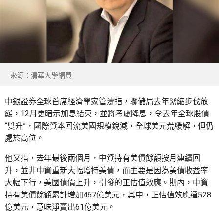
來源：清華大學網頁
中銀證券全球首席經濟學家管濤指，聯儲局去年緊縮步伐放
緩，12月更暗示加息結束，並將考慮降息，令去年全球股債
“雙升”，國際資本回流美國規模銳減，全球美元荒緩解，但仍
處於高位。
他又指，去年最後兩個月，中資持有美債餘額按月連續回
升，並非中資重新大幅增持美債，而主要是因為美債收益率
大幅下行，美國債價上升，引發的正估值效應。期內，中資
持有美債餘額累計增加467億美元，其中，正估值效應達528
億美元，意味淨賣出61億美元。