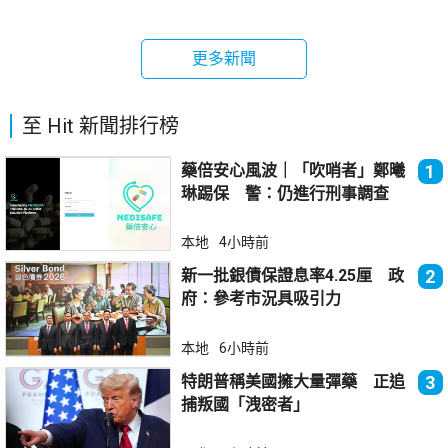
更多新聞
至 Hit 新聞排行榜
藥倍安心風波｜「吹哨者」鄭曦
1
琳踢保 警：仍進行刑事調查
本地
4小時前
新一批銀債保證息率4.25厘 政
2
府：參考市況具吸引力
本地
6小時前
特朗普稱美國擁大量彈藥 正追
3
捕叛國「洩密者」