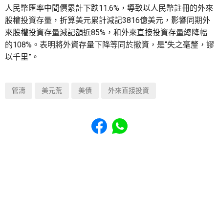
人民幣匯率中間價累計下跌11.6%，導致以人民幣註冊的外來
股權投資存量，折算美元累計減記3816億美元，影響同期外
來股權投資存量減記額近85%，和外來直接投資存量總降幅
的108%。表明將外資存量下降等同於撤資，是“失之毫釐，謬
以千里”。
管濤
美元荒
美債
外來直接投資
Share to Facebook
Share to WhatsApp