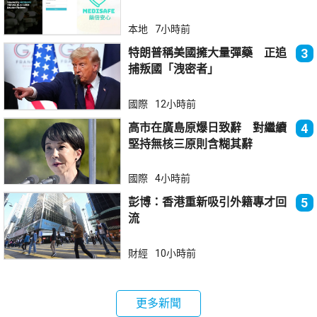
本地
7小時前
特朗普稱美國擁大量彈藥 正追
3
捕叛國「洩密者」
國際
12小時前
高市在廣島原爆日致辭 對繼續
4
堅持無核三原則含糊其辭
國際
4小時前
彭博：香港重新吸引外籍專才回
5
流
財經
10小時前
更多新聞