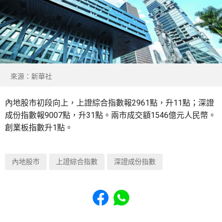
來源：新華社
內地股市初段向上，上證綜合指數報2961點，升11點；深證
成份指數報9007點，升31點。兩市成交額1546億元人民幣。
創業板指數升1點。
內地股市
上證綜合指數
深證成份指數
Share to Facebook
Share to WhatsApp