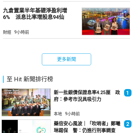
九倉置業半年基礎淨盈利增
6% 派息比率增股息94仙
財經
9小時前
更多新聞
至 Hit 新聞排行榜
新一批銀債保證息率4.25厘 政
1
府：參考市況具吸引力
本地
9小時前
藥倍安心風波｜「吹哨者」鄭曦
2
琳踢保 警：仍進行刑事調查