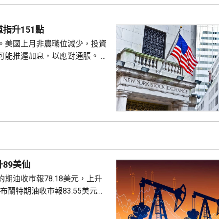
要求她在21日內提交書面回覆。
聲明否認指控，強調白宮沒有任
除庫克的職務。 特朗普去年
指升151點
詐抵押貸款為由，解除庫...
。美國上月非農職位減少，投資
可能推遲加息，以應對通脹。 道
數收巿報54036點，上升151
上升3%及3.6%。
89美仙
期油收巿報78.18美元，上升
。