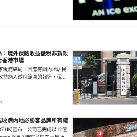
0指數更一度創下歷史新高，國債
00指數報7737
局：境外保險收益徵稅非新政
對香港市場
家稅務總局，回應有關內地居民
收益納入徵稅範圍的報道，稅務
負責人指，按照中國個人所得稅
中國稅收居民需就全球所得，履
境外保險收益也屬於應納稅所得
6
新政策，更不是專門針對香港保
 負責人指，居民個人
成收購內地必勝客品牌所有權
包括保險收益在內，應依法繳納
87.HK)宣布，公司已完成以12億
是國際通行做法，亦是中國個人