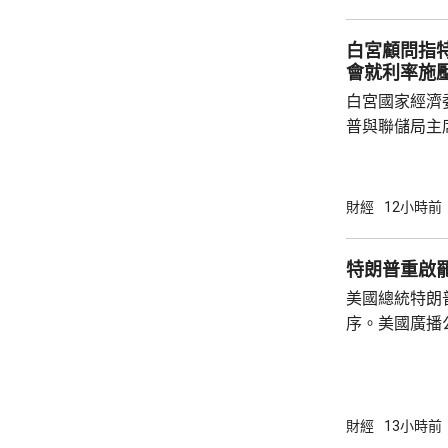
先將企業「引
總部或公司，
白宮顧問指
整體經濟有幫助
會就利率施
白宮國家經濟
普與聯儲局主
朗普尊重聯儲
沃什施壓。哈
什和特朗普長
財經
12小時前
論經濟。 報
互動，因此特
特朗普重啟
見，令外界質
美國總統特朗
策。不過日程
序。美國廣播
或會談，只是
道，白宮副幕
會，...
由相信她在按
為相關行為構
事的誠信產生
財經
13小時前