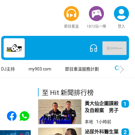
節目重溫
1872玩一陣
登入
搜尋
DJ主持
my903.com
節目重溫服務計劃
至 Hit 新聞排行榜
黃大仙企圖謀殺
1
及自殺案 男子
Share to Facebook
Share to WhatsApp
斬傷樓上街坊後
本地
1小時前
墮樓亡
泌尿外科醫生葉
2