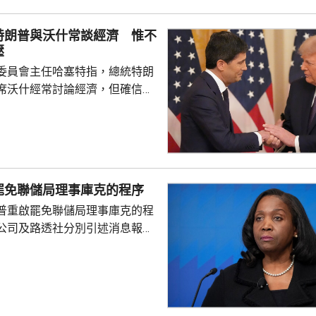
進來」，鼓勵在香港先成立地區
並在香港作籌融資，相信對香港
特朗普與沃什常談經濟 惟不
，他下周出訪馬來...
壓
委員會主任哈塞特指，總統特朗
席沃什經常討論經濟，但確信特
局的獨立性，不會就利率決定向
塞特接受彭博電視訪問時指，沃
期以來關係非常密切，一直會討
道指，以往總統與聯儲局主席較少
朗普與沃什不時通電話屬不常
罷免聯儲局理事庫克的程序
疑特朗普可能試圖影響聯儲局決
普重啟罷免聯儲局理事庫克的程
顯示，沃什6月沒與特朗普通話
公司及路透社分別引述消息報
與財長貝森特進行三次早餐
僚長周三去信庫克，稱有充分理
揭貸款協議中作出虛假陳述，認
成疏忽，令人對她出任聯儲局理
質疑，因此特朗普正考慮撒銷她