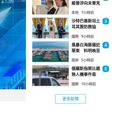
維晉涉向未曾見
面病人開藥 醫
本地
7小時前
委會繼續聆訊
沙特巴基斯坦土
3
耳其簽防務協
議 伊朗籲穆斯
國際
9小時前
林團結
風暴白海豚逼近
4
華東 料明晚至
周一登陸浙閩一
兩岸
5小時前
帶
俄羅斯指萊比錫
5
無人機事件是
「捏造挑釁」
國際
10小時前
更多新聞