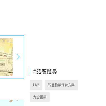
#話題搜尋
HK2
智慧物業保養方案
九倉置業