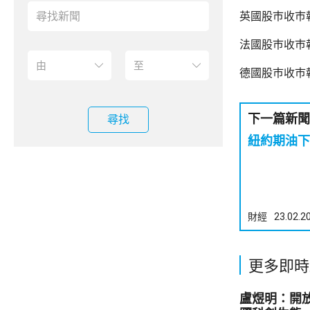
英國股巿收巿報
法國股巿收巿報
德國股巿收巿報
下一篇新聞
尋找
紐約期油下跌
財經
23.02.2
更多即時
盧煜明：開