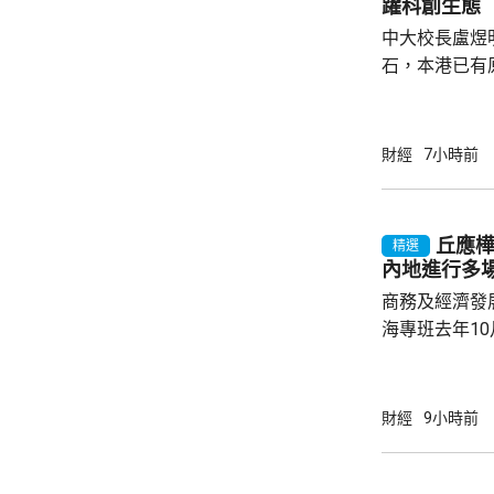
躍科創生態
中大校長盧煜
石，本港已有
盒」安排，向
務優惠，若能
使用，相信會
財經
7小時前
港創科生態。 盧煜明在一個電視節目表示，本
港有良好科研
產出獨角獸企
丘應
精選
灣區，及解決
內地進行多
中大亦將把握北
商務及經濟發
海專班去年1
10場推介會
有幾千間企業
時，亦已帶同
財經
9小時前
合作備忘錄，達至
在本台節目指