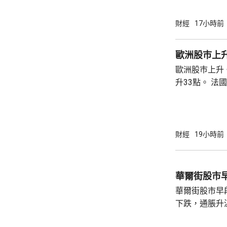
財經
17小時前
歐洲股巿上
歐洲股巿上升。 英國股巿收巿報10901
升33點。 法國股巿收巿報8714點，上升15
點。 德國
財經
19小時前
華爾街股市
華爾街股市早
下跌，通脹升
加息的恐慌情