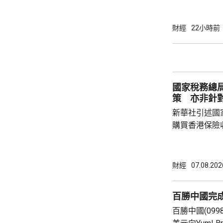
上，標普50
孳息率下跌。 道瓊斯工業平均指數最新報
53965點，升80點； 標準普爾5
財經
22小時前
點，升27點； 納斯達克指數報26600點，升
250點。
國家稅務總
策 亦非針
新華社引述國
購買香港保險
總局相關司局
法相關規定，
行納稅義務，
財經
07.08.202
的範疇，並非
險市場，無需過度解讀。
百勝中國完
從境外取得，
百勝中國(099
個人所得稅，