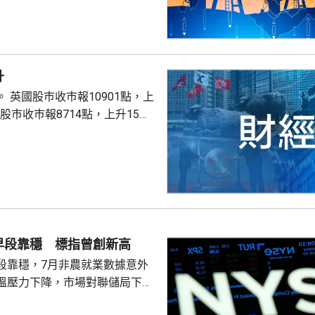
升
點，上
股巿收巿報26319點，上升179點。
早段靠穩 標指曾創新高
段靠穩，7月非農就業數據意外
溫壓力下降，市場對聯儲局下月
緒消退，三大主要指數全線向