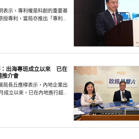
明表示，專利權是科創的重要基
原授專利，當局亦推出「專利
所有採用本港專利的企業提供稅
將本港原授專利開放大灣區城市
有更多人來港申請專利，活躍本
生態，但人口少，市場細，難以
業，必須依賴其他市場，例如大
樺：出海專班成立以來 已在
專利權方面弱點。盧煜明表示，
場推介會
都帶來的機遇，已向政府提...
展局長丘應樺表示，內地企業出
0月成立以來，已在內地進行超過
，包括在北京、上海及山東等地，
參與；行政長官李家超出訪中亞
內地及香港企業隨團，簽訂96份
近17億元投資額。 丘應樺
，當局協助企業「出海」時，會