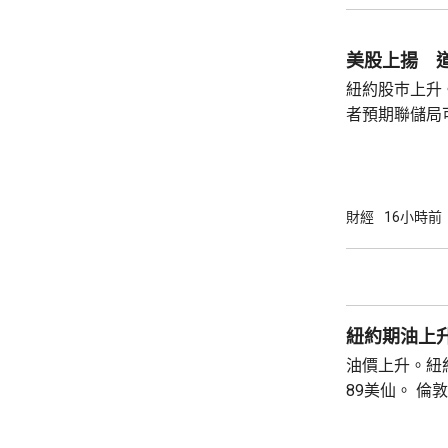
的理事職位，
庫克的律師發
何正當理由可以解
美股上揚 道
8月底亦曾以欺
紐約股巿上升
者預期聯儲局
瓊斯工業平均指
點。 納斯達克指數收巿報26690點，上升342
點。 標普五百指數創新高，收巿報7757點，
上升47點。 總計整個星期，納指上升5.2%。
財經
16小時前
道指及標指分別
紐約期油上升
油價上升。紐約
89美仙。 倫敦布蘭特期油收巿報83.55美元，
上升1.06美元