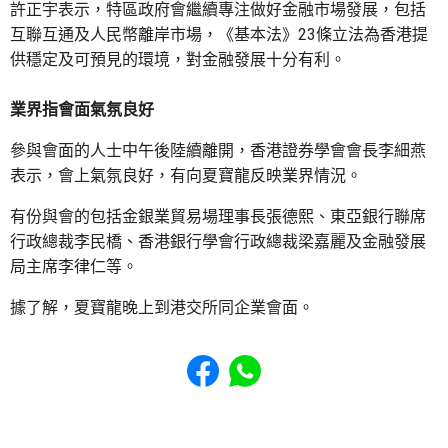
許正宇表示，特區政府會繼續專注做好金融市場發展，包括
互聯互通及人民幣離岸市場，《基本法》23條立法為香港提
供穩定及可預見的環境，對金融發展十分有利。
業界指會面氣氛良好
參與會面的人士中午後陸續離開，香港證券學會會長李細燕
表示，會上氣氛良好，有向夏寶龍反映業界情況。
有份與會的包括金銀業貿易場理事長張德熙、東亞銀行聯席
行政總裁李民橋、香港銀行學會行政總裁梁嘉麗及金融發展
局主席李律仁等。
據了解，夏寶龍晚上到港交所同企業會面。
Share to Facebook
Share to WhatsApp