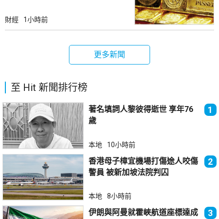
財經
1小時前
更多新聞
至 Hit 新聞排行榜
著名填詞人黎彼得逝世 享年76
1
歲
本地
10小時前
香港母子樟宜機場打傷途人咬傷
2
警員 被新加坡法院判囚
本地
8小時前
伊朗與阿曼就霍峽航道座標達成
3