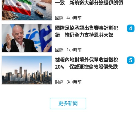
一致 新航道大部分途經伊朗領
海
國際
4小時前
國際足協承認出售賽事計劃犯
4
錯 惟仍全力支持恩芬天奴
國際
1小時前
據報內地對境外保單收益徵稅
5
20% 保誠滙控倫敦股價急跌
財經
3小時前
更多新聞