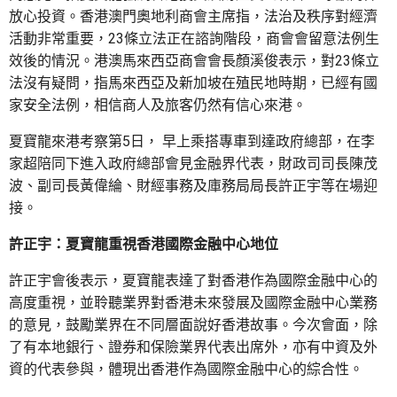
放心投資。香港澳門奧地利商會主席指，法治及秩序對經濟
活動非常重要，23條立法正在諮詢階段，商會會留意法例生
效後的情況。港澳馬來西亞商會會長顏溪俊表示，對23條立
法沒有疑問，指馬來西亞及新加坡在殖民地時期，已經有國
家安全法例，相信商人及旅客仍然有信心來港。
夏寶龍來港考察第5日， 早上乘搭專車到達政府總部，在李
家超陪同下進入政府總部會見金融界代表，財政司司長陳茂
波、副司長黃偉綸、財經事務及庫務局局長許正宇等在場迎
接。
許正宇：夏寶龍重視香港國際金融中心地位
許正宇會後表示，夏寶龍表達了對香港作為國際金融中心的
高度重視，並聆聽業界對香港未來發展及國際金融中心業務
的意見，鼓勵業界在不同層面說好香港故事。今次會面，除
了有本地銀行、證券和保險業界代表出席外，亦有中資及外
資的代表參與，體現出香港作為國際金融中心的綜合性。