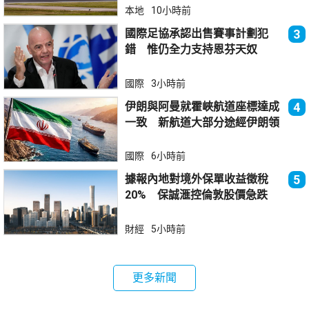
本地
10小時前
國際足協承認出售賽事計劃犯
3
錯 惟仍全力支持恩芬天奴
國際
3小時前
伊朗與阿曼就霍峽航道座標達成
4
一致 新航道大部分途經伊朗領
海
國際
6小時前
據報內地對境外保單收益徵稅
5
20% 保誠滙控倫敦股價急跌
財經
5小時前
更多新聞