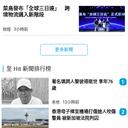
菜鳥發布「全球三日達」 跨
境物流邁入新階段
財經
3小時前
更多新聞
至 Hit 新聞排行榜
著名填詞人黎彼得逝世 享年76
1
歲
本地
12小時前
香港母子樟宜機場打傷途人咬傷
2
警員 被新加坡法院判囚