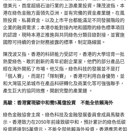
億美元，首度超過石油行業的上游產業投資。陳茂波指，本
港在綠色金融方面領先亞洲，並有完備的資金產業鏈，在風
險投資、私募資金，以及上市平台都能滿足不同發展階段的
企業的融資需求；本港亦能對接內地和國際的綠色標準項目
的認證，現時本港正推進與共同綠色分類目錄對接，並實施
國際可持續的會計財務披露的標準，制定路線圖。
陳茂波又指，香港的科研能力受認可，香港的大學培育一批
熱愛綠色、敢於創新的青年初創企業家，他們的部分產品已
經在海外開拓了市場。他又指，綠色科技的發展並不是打
「個人賽」，而是打「隊制賽」，香港可利用自身優勢，並
和大灣區兄弟城市在產品科研轉化及商業化等可強強聯手，
產生巨大的協同效應，開創完整的產業鏈 。
馬駿：香港實現碳中和需5萬億投資 不能全依賴海外
綠色金融協會主席、綠色科技及金融發展委員會成員馬駿表
示，香港致力在2050年前達致碳中和，預計累計的綠色低碳
投資將達到5萬億元，不能全部依賴海外投資，香港應思考如