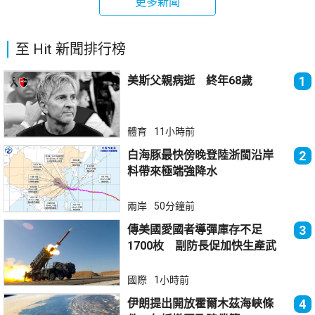
更多新聞
至 Hit 新聞排行榜
美斯父親病逝 終年68歲
1
體育
11小時前
白海豚最快傍晚登陸浙閩沿岸
2
料帶來極端強降水
兩岸
50分鐘前
傳美國愛國者導彈庫存不足
3
1700枚 副防長促加快生產武
器
國際
1小時前
伊朗提出開放霍爾木茲海峽條
4