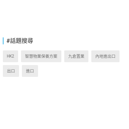
#話題搜尋
HK2
智慧物業保養方案
九倉置業
內地進出口
出口
進口