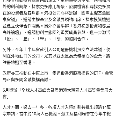
司亦會推動投資組合內的企業，更積極參與本地、內地和海
外的創科網絡，探索更多應用場景、發展機會和尋找更多潛
在的投資者及客戶群。港投公司亦將籌辦「國際主權基金圓
桌會議」，邀請主權基金及金融界領袖出席，探索投資機遇
並建立伙伴合作關係。另外亦會舉辦「香港初創投資和發展
高峰論壇」，邀請初創生態圈的重要成員參與，進一步激活
「投」、「產」、「學」、「研」的協同合作。
另外，今年上半年會就引入公司遷冊機制提交立法建議，便
利在外地註冊的公司，尤其以亞太區為業務核心的企業，將
註冊地遷至香港。
政府亦正推動在中東上市一隻追蹤香港股票指數的ETF，金管
局正與多間金融機構商討。
5月舉辦「全球人才高峰會暨粵港澳大灣區人才高質量發展大
會」
人才方面，過去一年多，各項人才入境計劃共批出超過14萬
宗申請，當中約10萬人已抵港。勞工及福利局會在今年中檢