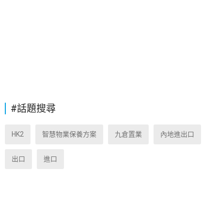
#話題搜尋
HK2
智慧物業保養方案
九倉置業
內地進出口
出口
進口