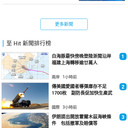
更多新聞
至 Hit 新聞排行榜
白海豚最快傍晚登陸浙閩沿岸
1
福建上海轉移逾廿萬人
兩岸
1小時前
傳美國愛國者導彈庫存不足
2
1700枚 副防長促加快生產武
器
國際
3小時前
伊朗提出開放霍爾木茲海峽條
3
件 包括撤軍及賠償等