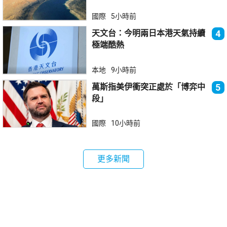
國際
5小時前
天文台：今明兩日本港天氣持續
4
極端酷熱
本地
9小時前
萬斯指美伊衝突正處於「博弈中
5
段」
國際
10小時前
更多新聞