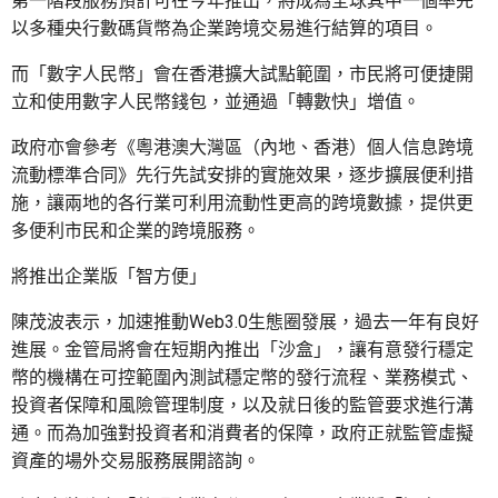
第一階段服務預計可在今年推出，將成為全球其中一個率先
以多種央行數碼貨幣為企業跨境交易進行結算的項目。
而「數字人民幣」會在香港擴大試點範圍，市民將可便捷開
立和使用數字人民幣錢包，並通過「轉數快」增值。
政府亦會參考《粵港澳大灣區（內地、香港）個人信息跨境
流動標準合同》先行先試安排的實施效果，逐步擴展便利措
施，讓兩地的各行業可利用流動性更高的跨境數據，提供更
多便利市民和企業的跨境服務。
將推出企業版「智方便」
陳茂波表示，加速推動Web3.0生態圈發展，過去一年有良好
進展。金管局將會在短期內推出「沙盒」，讓有意發行穩定
幣的機構在可控範圍內測試穩定幣的發行流程、業務模式、
投資者保障和風險管理制度，以及就日後的監管要求進行溝
通。而為加強對投資者和消費者的保障，政府正就監管虛擬
資產的場外交易服務展開諮詢。