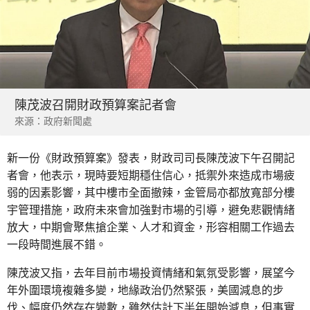
陳茂波召開財政預算案記者會
來源：政府新聞處
新一份《財政預算案》發表，財政司司長陳茂波下午召開記
者會，他表示，現時要短期穩住信心，抵禦外來造成市場疲
弱的因素影響，其中樓市全面撤辣，金管局亦都放寬部分樓
宇管理措施，政府未來會加強對市場的引導，避免悲觀情緒
放大，中期會聚焦搶企業、人才和資金，形容相關工作過去
一段時間進展不錯。
陳茂波又指，去年目前市場投資情緒和氣氛受影響，展望今
年外圍環境複雜多變，地緣政治仍然緊張，美國減息的步
伐、幅度仍然存在變數，雖然估計下半年開始減息，但事實