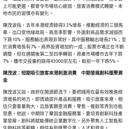
上可能更遲，都會令市場信心疲弱，旅客消費模式轉變，本
地市民的習慣亦有變化。
陳茂波指，去年本港經濟錄得3.2%增長，推動經濟的三頭馬
車，出口受地緣政局、高息率影響，外面對商品需求減弱而
下跌10%，服務輸出表現非常好，其中服務輸出增長21%；至
於消費增長有7%，商界投資增加約一成；股票市場正在不斷
調整，但在通關後第二至四季轉弱，資產市場樓市去年下跌
7%，樓市交投量約錄得43000宗左右，較前一年下跌5%。
陳茂波：短期吸引旅客來港刺激消費 中期發展創科匯聚資
金
陳茂波又說，政府在開源節流下，要把錢用在最有效推進經
濟增長的地方，即透過提升產品和服務，吸引旅客來港，相
信只要客量夠大，且旅客願意消費，零售、餐飲等界別亦能
受惠。他説，中期除了鞏固金融服務業，要培育創新科技產
業發展，創科將賦能傳統企業數字化，另外聚焦人工智能和
生物科技等範疇，相信有助匯聚企業、人才和資金。