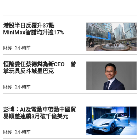
港股半日反覆升37點
MiniMax智譜均升逾17%
財經
2小時前
恒隆委任蔡德粦為新CEO 曾
掌玩具反斗城星巴克
財經
2小時前
彭博：AI及電動車帶動中國貿
易順差連續3月破千億美元
財經
2小時前