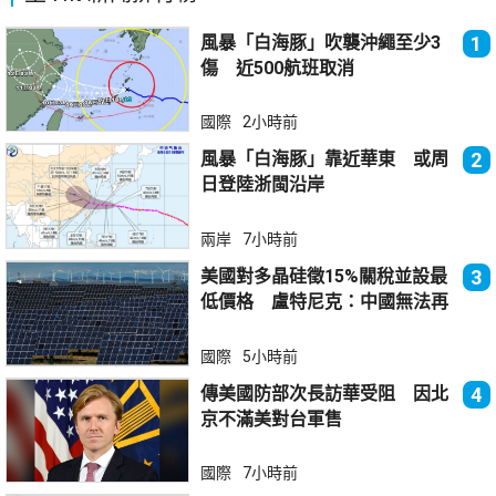
風暴「白海豚」吹襲沖繩至少3
1
傷 近500航班取消
國際
2小時前
風暴「白海豚」靠近華東 或周
2
日登陸浙閩沿岸
兩岸
7小時前
美國對多晶硅徵15%關稅並設最
3
低價格 盧特尼克：中國無法再
傾銷
國際
5小時前
傳美國防部次長訪華受阻 因北
4
京不滿美對台軍售
國際
7小時前