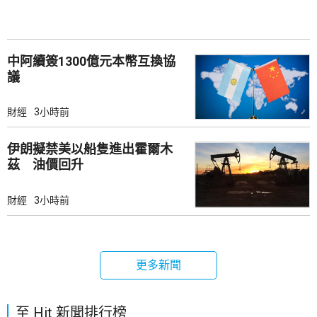
中阿續簽1300億元本幣互換協
議
財經
3小時前
伊朗擬禁美以船隻進出霍爾木
茲 油價回升
財經
3小時前
更多新聞
至 Hit 新聞排行榜