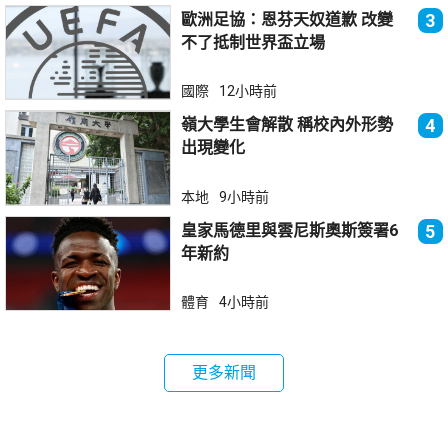
歐洲足協：恩芬天奴道歉 改變
3
不了抵制世界盃立場
國際
12小時前
嶺大學生會解散 稱校內外形勢
4
出現變化
本地
9小時前
皇家馬德里與雲尼斯奧斯簽署6
5
年新約
體育
4小時前
更多新聞