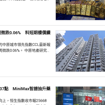
貨金靠穩，徘徊4300美元水
支持香港成為主要的黃金交易中
知情人士指，人行一直在將部分
敦轉移回國，過去幾個月已在香
周微跌0.06% 料短期樓價續
預料趨勢持續。 香港上月啟
金清算系統。人行行長潘功勝在
的中原城市領先指數CCL最新報
將繼續提高國...
0.06%。 中原地產研究部
楊明儀指出，樓價已由低位回升
買家追價轉趨審慎，而業主態度
鋸局面，致成交量減少，樓價出
CL連續8周於160點上下窄幅爭
然四跌一升，但指數仍貼近160
向下。她指，近期內地接連執行
7點 MiniMax智譜抽升藥
措施令股市波動，業主買家均轉
...
上，恒生指數收市報25668