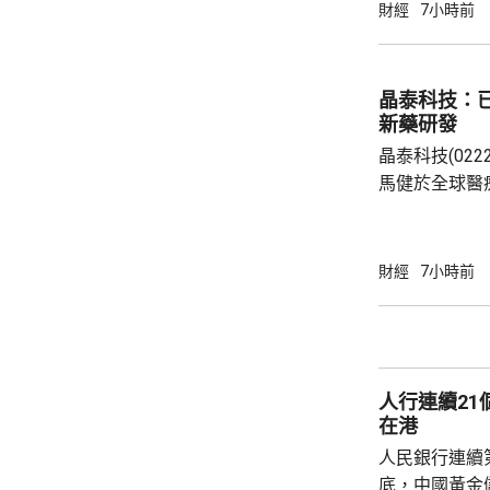
實均呎1767
財經
7小時前
眾參觀及收票
晶泰科技：已
新藥研發
晶泰科技(02
馬健於全球醫
科學(AI for
場，因為當中
需要降決不少
財經
7小時前
指，目標是建
成由猜想到驗
力整合為Geni
實實驗和基礎
人行連續2
已...
在港
人民銀行連續
底，中國黃金儲