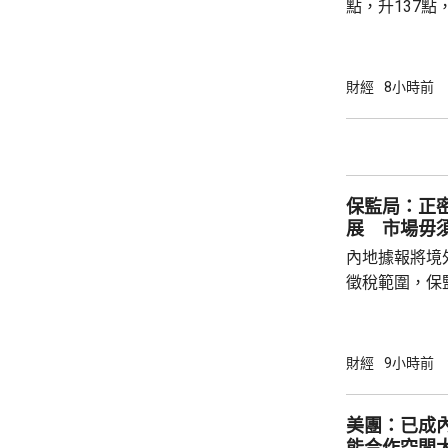
點，升137點
8531點，升
37點。 DeepSeek大幅上調API價格，大模型
股急升，MiniM
財經
8小時前
326.4元，升
譜(02513.H
元。 其他A
保監局：正
展 市場毋
內地據報將境
徵稅範圍，保
地有關金融產
與業界保持緊密溝通。 保監
境外投資收益
財經
9小時前
存在，市場不
險市場發展成
美團：已成
貨幣選擇、環
能合作空間