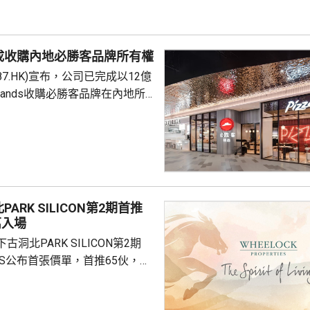
 負責人指，居民個人
包括保險收益在內，應依法繳納
是國際通行做法，亦是中國個人
成收購內地必勝客品牌所有權
來，一直堅持的基本原則...
87.HK)宣布，公司已完成以12億
Brands收購必勝客品牌在內地所
定2027年和2028年每年淨新
家的目標，預計加速至每年超過
成本節約，預計會推動必勝客扣
餐廳利潤率和經營利潤率提升
ARK SILICON第2期首推
交易相關成本、利息...
萬入場
洞北PARK SILICON第2期
INGS公布首張價單，首推65伙，扣
扣優惠後，折實售價505.7萬至
實呎價介乎15903至18174元，折