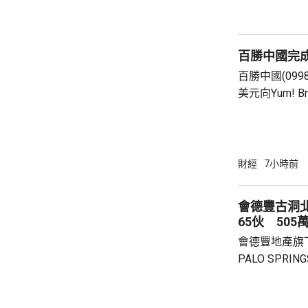
險市場，無需過度解讀。
從境外取得，
個人所得稅，
百勝中國完
所得稅法實施以
百勝中國(099
美元向Yum! 
有權的交易。 百勝中國首席執行官屈翠容表
示，將必勝客原
增超過600
800家。 免去向Yum! Brands支付3%的特許經
財經
7小時前
營費所帶來的
除增值稅後的
會德豐古洞北P
2.8%。在計入
65伙 505
會德豐地產旗下古
PALO SPR
除最高15%折
866.9萬，折