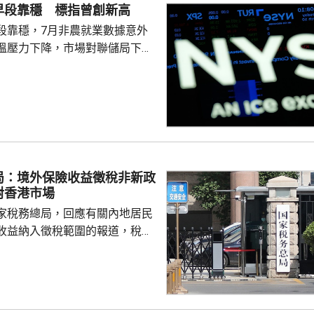
早段靠穩 標指曾創新高
段靠穩，7月非農就業數據意外
溫壓力下降，市場對聯儲局下月
緒消退，三大主要指數全線向
0指數更一度創下歷史新高，國債
00指數報7737
局：境外保險收益徵稅非新政
對香港市場
家稅務總局，回應有關內地居民
收益納入徵稅範圍的報道，稅務
負責人指，按照中國個人所得稅
中國稅收居民需就全球所得，履
境外保險收益也屬於應納稅所得
新政策，更不是專門針對香港保