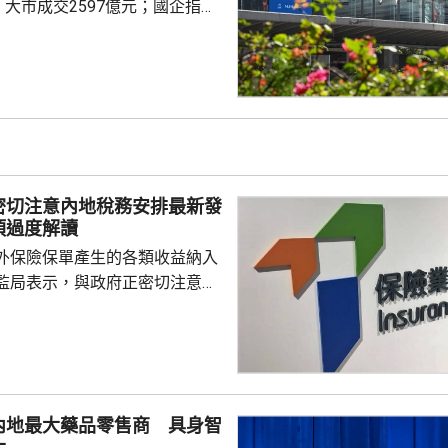
，大市成交2597億元；國企指數
32點；恒生科技指數4858點，升
ax(00100.HK)升近1成，報
29.2元，3日累計飊升近42%；智
K)升逾14%，報1246元，升159
I相關股亦造好，兆易創新(0398...
密切注意內地稅務安排最新發
須過度解讀
外保險保單產生的各類收益納入
監局表示，與政府正密切注意內
品稅務安排的最新發展，同時會
局指，中國居民就
必須依法申報及繳稅的要求一直
用過度解讀或作出揣測。香港保
熟，產品設計靈活先進，可提供
內地最大藥品零售商 具身智
球資產配置、人生規劃、財富傳
大