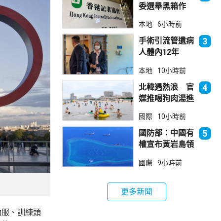
委選舉黑箱作
業 警告如危害
本地
6小時前
國安一定「釘死
你」
手術引流管遺病
3
人體內12年
女醫生石岳容專
本地
10小時前
業失當除牌1個
月
北韓遇熱浪 官
4
媒推喝狗肉湯進
補
國際
10小時前
國防部：中國有
5
權宣布黃岩島領
海基線 菲方侵
國際
9小時前
犯主權
更多新聞
動服、訓練頭