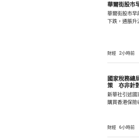
華爾街股市
華爾街股市早
下跌，通脹升
加息的恐慌情
上，標普50
孳息率下跌。 道瓊斯工業平均指數最新報
53965點，升80點； 標準普爾5
財經
2小時前
點，升27點； 納斯達克指數報26600點，升
250點。
國家稅務總
策 亦非針
新華社引述國
購買香港保險
總局相關司局
法相關規定，
行納稅義務，
財經
6小時前
的範疇，並非