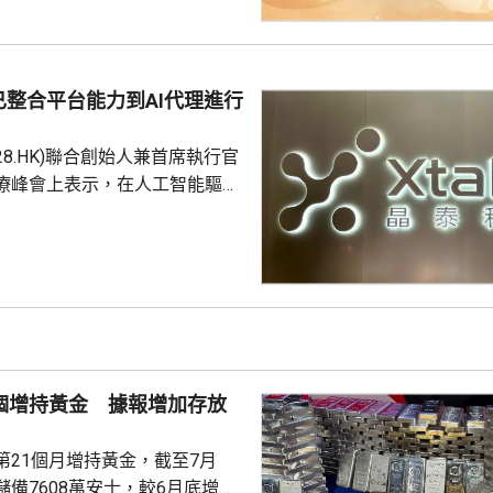
1元。項目明日開放示範單位予公
，預計8月中旬首輪發售。
整合平台能力到AI代理進行
228.HK)聯合創始人兼首席執行官
療峰會上表示，在人工智能驅動
 Science)上，醫藥研發是最佳實驗
涉及到幾乎所有的自然學科，並
跨尺度的複雜科學問題。他又
立出能像科學家一樣，能獨自完
證的閉環系統，近期已將平台能
us Agent，能調度專家技能與真
設施，完成真正的科研項目，並
1個增持黃金 據報增加存放
第21個月增持黃金，截至7月
備7608萬安士，較6月底增加