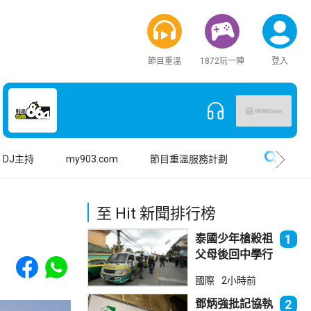
節目重溫
1872玩一陣
登入
搜尋
DJ主持
my903.com
節目重溫服務計劃
至 Hit 新聞排行榜
泰國少年槍殺祖
1
父母後回中學行
Share to Facebook
Share to WhatsApp
兇 累計最少8
國際
2小時前
死23傷
鄧炳強批記協執
2