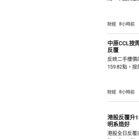
64萬安士。現
平。 彭博報道指，人民銀行增加在香港存放黃
金，將可助力
財經
8小時前
心。報道引述
黃金儲備由倫
中原CCL按
港增加黃金存儲，
反覆
動試運行的黃
反映二手樓價
啟動儀式表示，
159.82點，按周微跌
高級聯席董事
近兩成，二手
強硬，造成拉
財經
8小時前
現高位整固。C
持，近五周雖
點，未有轉勢
港股反覆升13
多項資金管理
明系造好
趨觀望，部分業主
港股全日反覆向