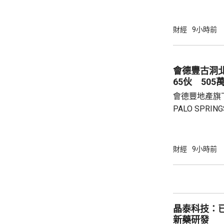
示，將必勝客原
增超過600
800家。 免去向Yum! Brands支付3%的特許經
財經
9小時前
營費所帶來的
除增值稅後的
2.8%。在計入
會德豐古洞北P
65伙 505
會德豐地產旗下古
PALO SPR
除最高15%折
866.9萬，折
實均呎1767
財經
9小時前
眾參觀及收票
晶泰科技：已
新藥研發