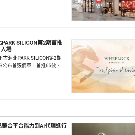
定2027年和2028年每年淨新
家的目標，預計加速至每年超過
成本節約，預計會推動必勝客扣
餐廳利潤率和經營利潤率提升
交易相關成本、利息...
ARK SILICON第2期首推
萬入場
洞北PARK SILICON第2期
INGS公布首張價單，首推65伙，扣
扣優惠後，折實售價505.7萬至
實呎價介乎15903至18174元，折
1元。項目明日開放示範單位予公
，預計8月中旬首輪發售。
整合平台能力到AI代理進行