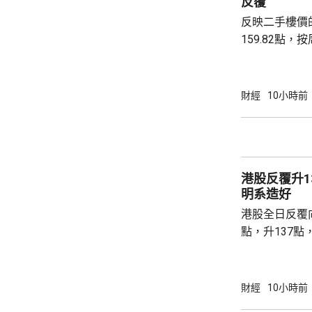
反覆
啟動儀式表示，
反映二手樓價
159.82點，按周微跌
高級聯席董事
近兩成，二手
強硬，造成拉
財經
10小時前
現高位整固。C
持，近五周雖
點，未有轉勢
多項資金管理
港股反覆升13
趨觀望，部分業主
明系造好
港股全日反覆向
點，升137點
8531點，升
37點。 DeepSeek大幅上調API價格，大模型
股急升，MiniM
財經
10小時前
326.4元，升