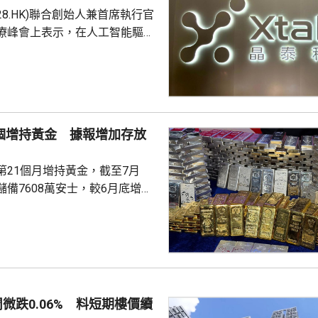
228.HK)聯合創始人兼首席執行官
療峰會上表示，在人工智能驅動
 Science)上，醫藥研發是最佳實驗
涉及到幾乎所有的自然學科，並
跨尺度的複雜科學問題。他又
立出能像科學家一樣，能獨自完
證的閉環系統，近期已將平台能
1個增持黃金 據報增加存放
us Agent，能調度專家技能與真
設施，完成真正的科研項目，並
第21個月增持黃金，截至7月
備7608萬安士，較6月底增加
貨金靠穩，徘徊4300美元水
支持香港成為主要的黃金交易中
知情人士指，人行一直在將部分
敦轉移回國，過去幾個月已在香
預料趨勢持續。 香港上月啟
周微跌0.06% 料短期樓價續
金清算系統。人行行長潘功勝在