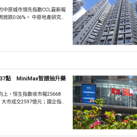
將繼續提高國...
的中原城市領先指數CCL最新報
0.06%。 中原地產研究部
楊明儀指出，樓價已由低位回升
買家追價轉趨審慎，而業主態度
鋸局面，致成交量減少，樓價出
CL連續8周於160點上下窄幅爭
然四跌一升，但指數仍貼近160
向下。她指，近期內地接連執行
措施令股市波動，業主買家均轉
7點 MiniMax智譜抽升藥
...
上，恒生指數收市報25668
，大市成交2597億元；國企指數
32點；恒生科技指數4858點，升
ax(00100.HK)升近1成，報
29.2元，3日累計飊升近42%；智