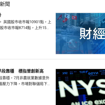
新聞
升
點，上
股巿收巿報26319點，上升179點。
早段靠穩 標指曾創新高
段靠穩，7月非農就業數據意外
溫壓力下降，市場對聯儲局下月
緒消退，三大主要指數全線向
0指數更一度創下歷史新高，國債