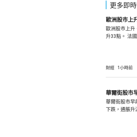
更多即時
歐洲股巿上
歐洲股巿上升。 英國股巿收巿報10901
升33點。 法國股巿收巿報8714點，上升15
點。 德國
財經
1小時前
華爾街股市
華爾街股市早
下跌，通脹升
加息的恐慌情
上，標普50
孳息率下跌。 道瓊斯工業平均指數最新報