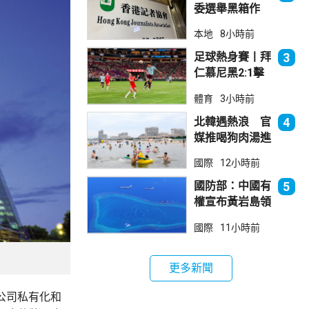
委選舉黑箱作
業 警告如危害
本地
8小時前
國安一定「釘死
你」
足球熱身賽丨拜
3
仁慕尼黑2:1擊
敗阿士東維拉
體育
3小時前
北韓遇熱浪 官
4
媒推喝狗肉湯進
補
國際
12小時前
國防部：中國有
5
權宣布黃岩島領
海基線 菲方侵
國際
11小時前
犯主權
更多新聞
將公司私有化和