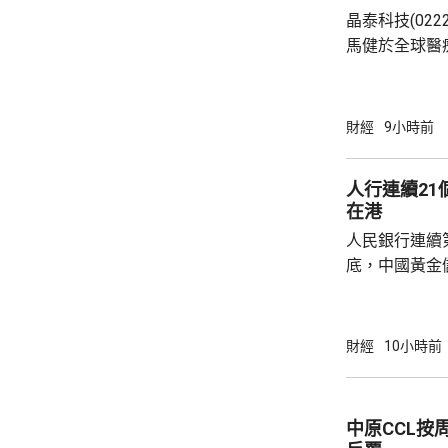
晶泰科技(02
馬健於全球醫
科學(AI for
場，因為當中
需要降決不少
財經
9小時前
指，目標是建
成由猜想到驗
人行連續2
力整合為Geni
在港
實實驗和基礎
人民銀行連續
已...
底，中國黃金儲
64萬安士。現
平。 彭博報道指，人民銀行增加在香港存放黃
金，將可助力
財經
10小時前
心。報道引述
黃金儲備由倫
港增加黃金存儲，
中原CCL按
動試運行的黃