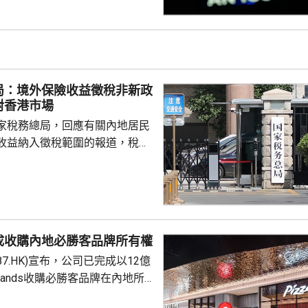
00指數報7737
局：境外保險收益徵稅非新政
對香港市場
家稅務總局，回應有關內地居民
收益納入徵稅範圍的報道，稅務
負責人指，按照中國個人所得稅
中國稅收居民需就全球所得，履
境外保險收益也屬於應納稅所得
新政策，更不是專門針對香港保
 負責人指，居民個人
成收購內地必勝客品牌所有權
包括保險收益在內，應依法繳納
87.HK)宣布，公司已完成以12億
是國際通行做法，亦是中國個人
Brands收購必勝客品牌在內地所
來，一直堅持的基本原則...