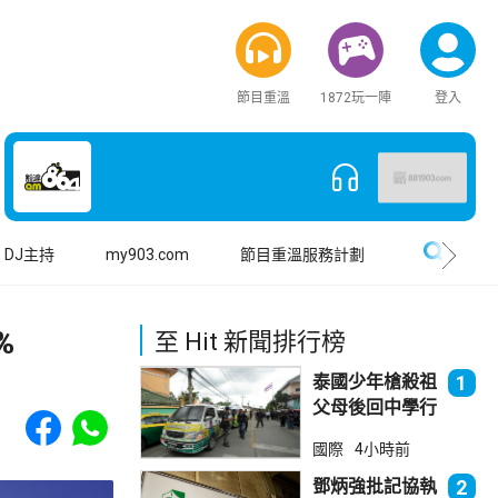
節目重溫
1872玩一陣
登入
搜尋
DJ主持
my903.com
節目重溫服務計劃
%
至 Hit 新聞排行榜
泰國少年槍殺祖
1
父母後回中學行
Share to Facebook
Share to WhatsApp
兇 累計最少8
國際
4小時前
死23傷
鄧炳強批記協執
2