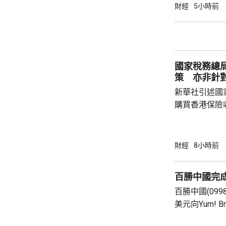
53965點，升80點； 標準普爾5
財經
5小時前
點，升27點； 納斯達克指數報26600點，升
250點。
國家稅務總
策 亦非針
新華社引述國
購買香港保險
總局相關司局
法相關規定，
行納稅義務，
財經
8小時前
的範疇，並非
險市場，無需過度解讀。
百勝中國完
從境外取得，
百勝中國(099
個人所得稅，
美元向Yum! 
所得稅法實施以
有權的交易。 百勝中國首席執行官屈翠容表