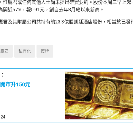
，惟鷹君或任何其他人士尚未提出確實要約。股份本周三早上起
開近57%，報0.91元，創自去年8月底以來新高。
鷹君及其附屬公司共持有約23.3億股朗廷酒店股份，相當於已發
鷹君
私有化
復牌
：
開市升150元
024