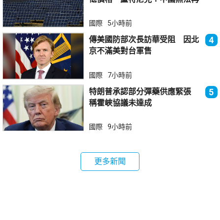
傾銷
國際
5小時前
傳美國防部次長訪華受阻 因北
4
京不滿美對台軍售
國際
7小時前
特朗普承認部分彈藥供應緊張
5
稱霍峽協議未達成
國際
9小時前
更多新聞