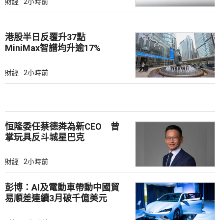
財經
2小時前
港股半日反覆升37點
MiniMax智譜均升逾17%
財經
2小時前
恒隆委任蔡德粦為新CEO 曾
掌玩具反斗城星巴克
財經
2小時前
彭博：AI及電動車帶動中國貿
易順差連續3月破千億美元