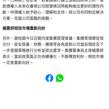
作。已聘請了德安華，對集團進行獨立債務回收率分析，幫
助債權人未來在審視公司經營情況時能夠做出更好的理性判
斷。呼債權人給予耐心、理解和支持，與公司共同制定解決
方案，克服公司面臨的挑戰。
楊惠妍相信市場重新向好
另外，碧桂園今日召開月度集團管理會議，集團管理層從保
交付、安全質量、財務、團隊等各角度對公司當前現狀及下
一步發展策略進行分析並提出要求。集團董事局主席楊惠妍
表示，當前政策面正在持續優化，不斷釋放利好，相信市場
一定會重新向好。
Share to Facebook
Share to WhatsApp