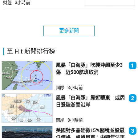
財經
3小時前
更多新聞
至 Hit 新聞排行榜
風暴「白海豚」吹襲沖繩至少3
1
傷 近500航班取消
國際
3小時前
風暴「白海豚」靠近華東 或周
2
日登陸浙閩沿岸
兩岸
8小時前
美國對多晶硅徵15%關稅並設最
3
低價格 盧特尼克：中國無法再