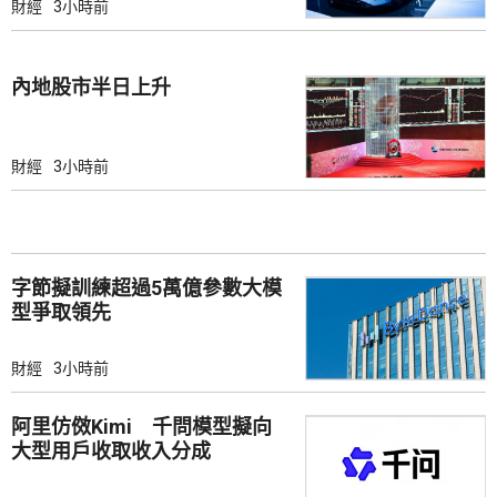
財經
3小時前
內地股市半日上升
財經
3小時前
字節擬訓練超過5萬億參數大模
型爭取領先
財經
3小時前
阿里仿傚Kimi 千問模型擬向
大型用戶收取收入分成