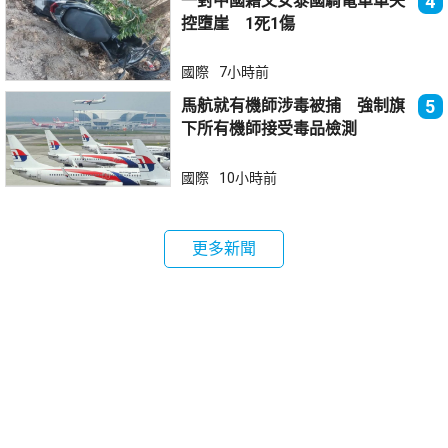
一對中國籍父女泰國騎電單車失
4
控墮崖 1死1傷
國際
7小時前
馬航就有機師涉毒被捕 強制旗
5
下所有機師接受毒品檢測
國際
10小時前
更多新聞