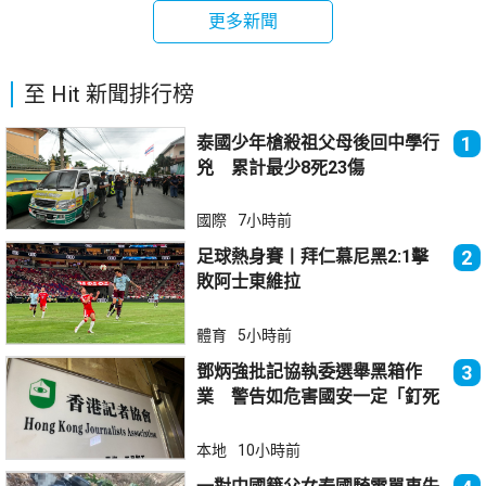
更多新聞
至 Hit 新聞排行榜
泰國少年槍殺祖父母後回中學行
1
兇 累計最少8死23傷
國際
7小時前
足球熱身賽丨拜仁慕尼黑2:1擊
2
敗阿士東維拉
體育
5小時前
鄧炳強批記協執委選舉黑箱作
3
業 警告如危害國安一定「釘死
你」
本地
10小時前