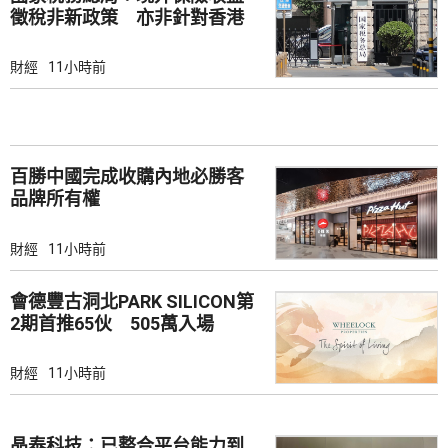
徵稅非新政策 亦非針對香港
市場
財經
11小時前
百勝中國完成收購內地必勝客
品牌所有權
財經
11小時前
會德豐古洞北PARK SILICON第
2期首推65伙 505萬入場
財經
11小時前
晶泰科技：已整合平台能力到