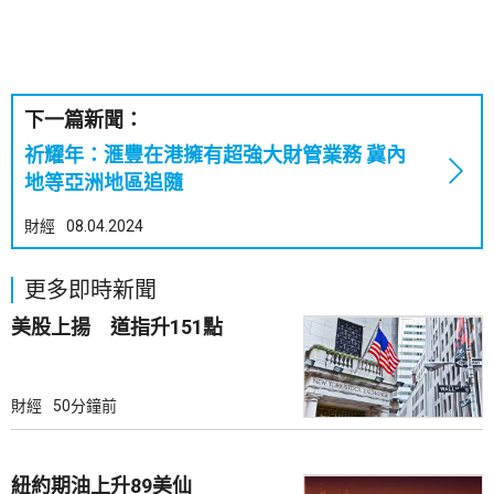
下一篇新聞：
祈耀年：滙豐在港擁有超強大財管業務 冀內
地等亞洲地區追隨
財經
08.04.2024
更多即時新聞
美股上揚 道指升151點
財經
50分鐘前
紐約期油上升89美仙