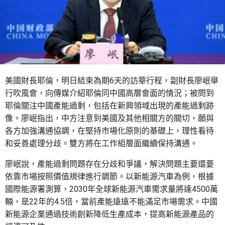
美國財長耶倫，明日結束為期6天的訪華行程，副財長廖岷舉
行吹風會，向傳媒介紹耶倫同中國高層會面的情況；被問到
耶倫關注中國產能過剩，包括在新興領域出現的產能過剩跡
像。廖岷指出，中方注意到美國及其他相關方的關切，願與
各方加強溝通協調，在堅持市場化原則的基礎上，理性看待
和妥善處理分歧。雙方將在工作組層面繼續保持溝通。
廖岷說，產能過剩問題存在分歧和爭議，解決問題主要還要
依靠市場按照價值規律進行調節。以新能源汽車為例，根據
國際能源署測算，2030年全球新能源汽車需求量將達4500萬
輛，是22年的4.5倍，當前產能遠遠不能滿足市場需求。中國
新能源企業通過技術創新降低生產成本，提高新能源產品的