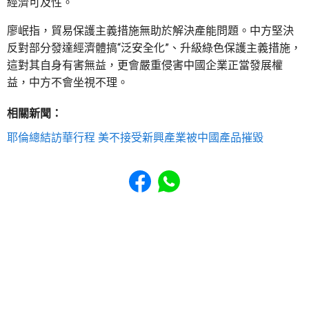
經濟可及性。
廖岷指，貿易保護主義措施無助於解決產能問題。中方堅決
反對部分發達經濟體搞“泛安全化”、升級綠色保護主義措施，
這對其自身有害無益，更會嚴重侵害中國企業正當發展權
益，中方不會坐視不理。
相關新聞：
耶倫總結訪華行程 美不接受新興產業被中國產品摧毀
Share to Facebook
Share to WhatsApp