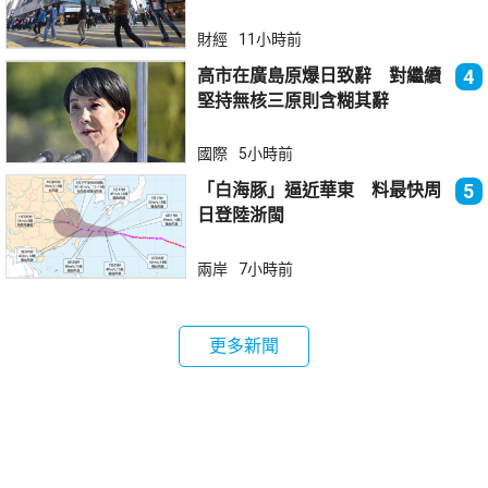
財經
11小時前
高市在廣島原爆日致辭 對繼續
4
堅持無核三原則含糊其辭
國際
5小時前
「白海豚」逼近華東 料最快周
5
日登陸浙閩
兩岸
7小時前
更多新聞