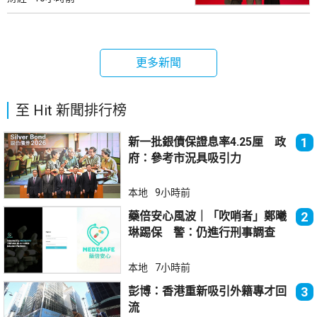
更多新聞
至 Hit 新聞排行榜
新一批銀債保證息率4.25厘 政
1
府：參考市況具吸引力
本地
9小時前
藥倍安心風波｜「吹哨者」鄭曦
2
琳踢保 警：仍進行刑事調查
本地
7小時前
彭博：香港重新吸引外籍專才回
3
流