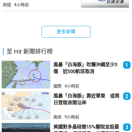
財經
4小時前
更多新聞
至 Hit 新聞排行榜
風暴「白海豚」吹襲沖繩至少3
1
傷 近500航班取消
國際
4小時前
風暴「白海豚」靠近華東 或周
2
日登陸浙閩沿岸
兩岸
9小時前
美國對多晶硅徵15%關稅並設最
3