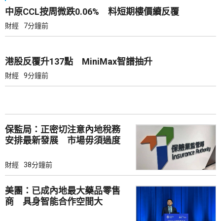
中原CCL按周微跌0.06% 料短期樓價續反覆
財經
7分鐘前
港股反覆升137點 MiniMax智譜抽升
財經
9分鐘前
保監局：正密切注意內地稅務
安排最新發展 市場毋須過度
解讀
財經
38分鐘前
美團：已成內地最大藥品零售
商 具身智能合作空間大