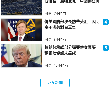
低價格 盧特尼克：中國無法再
傾銷
國際
7小時前
傳美國防部次長訪華受阻 因北
4
京不滿美對台軍售
國際
8小時前
特朗普承認部分彈藥供應緊張
5
稱霍峽協議未達成
國際
10小時前
更多新聞