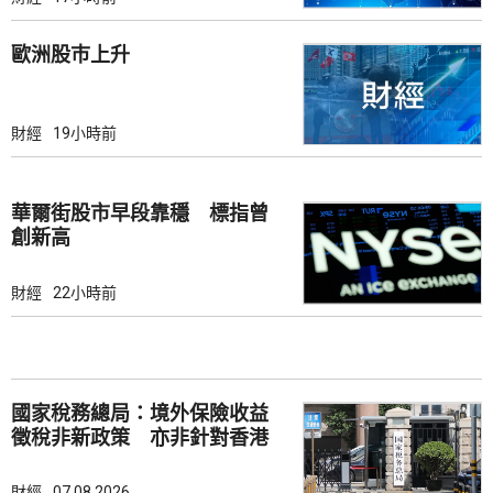
歐洲股巿上升
財經
19小時前
華爾街股市早段靠穩 標指曾
創新高
財經
22小時前
國家稅務總局：境外保險收益
徵稅非新政策 亦非針對香港
市場
財經
07.08.2026