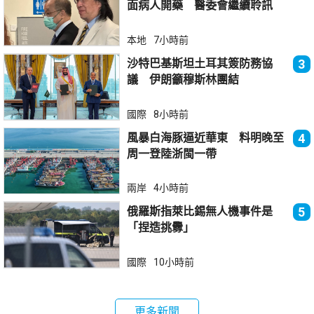
面病人開藥 醫委會繼續聆訊
本地
7小時前
沙特巴基斯坦土耳其簽防務協
3
議 伊朗籲穆斯林團結
國際
8小時前
風暴白海豚逼近華東 料明晚至
4
周一登陸浙閩一帶
兩岸
4小時前
俄羅斯指萊比錫無人機事件是
5
「捏造挑釁」
國際
10小時前
更多新聞