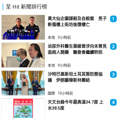
至 Hit 新聞排行榜
黃大仙企圖謀殺及自殺案 男子
1
斬傷樓上街坊後墮樓亡
本地
3小時前
泌尿外科醫生葉維晉涉向未曾見
2
面病人開藥 醫委會繼續聆訊
本地
9小時前
沙特巴基斯坦土耳其簽防務協
3
議 伊朗籲穆斯林團結
國際
10小時前
天文台錄今年最高溫34.7度 上
4
水38.5度