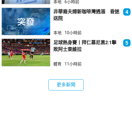
本地
6小時前
非華裔夫婦新咖啡灣遇溺 昏迷
4
送院
本地
10小時前
足球熱身賽丨拜仁慕尼黑2:1擊
5
敗阿士東維拉
體育
11小時前
更多新聞