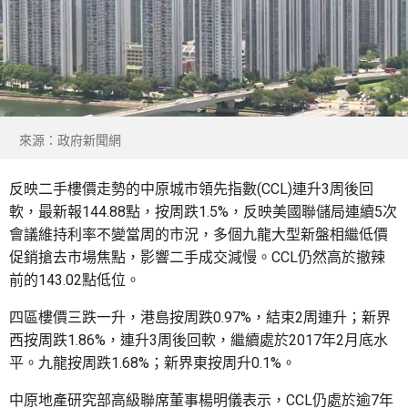
來源：政府新聞網
反映二手樓價走勢的中原城市領先指數(CCL)連升3周後回
軟，最新報144.88點，按周跌1.5%，反映美國聯儲局連續5次
會議維持利率不變當周的市況，多個九龍大型新盤相繼低價
促銷搶去市場焦點，影響二手成交減慢。CCL仍然高於撤辣
前的143.02點低位。
四區樓價三跌一升，港島按周跌0.97%，結束2周連升；新界
西按周跌1.86%，連升3周後回軟，繼續處於2017年2月底水
平。九龍按周跌1.68%；新界東按周升0.1%。
中原地產研究部高級聯席董事楊明儀表示，CCL仍處於逾7年