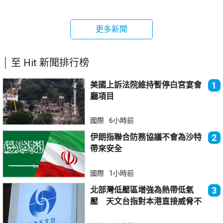
更多新聞
至 Hit 新聞排行榜
美國上訴法院維持暫停白宮宴會
1
廳項目
國際
6小時前
伊朗指聯合防務協議不會為沙特
2
帶來安全
國際
1小時前
北部灣低壓區增強為熱帶低氣
3
壓 天文台指對本港直接威脅不
大