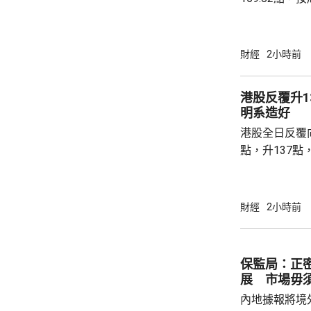
高級聯席董事
近兩成，二手
強硬，造成拉
財經
2小時前
現高位整固。C
持，近五周雖
港股反覆升13
點，未有轉勢
明系造好
多項資金管理
港股全日反覆向
趨觀望，部分業主
點，升137點
8531點，升
37點。 DeepSeek大幅上調API價格，大模型
股急升，MiniM
財經
2小時前
326.4元，升
譜(02513.H
元。 其他A
保監局：正
展 市場毋
內地據報將境