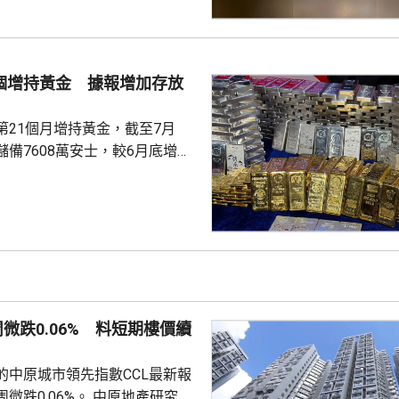
跨尺度的複雜科學問題。他又
立出能像科學家一樣，能獨自完
證的閉環系統，近期已將平台能
us Agent，能調度專家技能與真
1個增持黃金 據報增加存放
設施，完成真正的科研項目，並
第21個月增持黃金，截至7月
備7608萬安士，較6月底增加
貨金靠穩，徘徊4300美元水
支持香港成為主要的黃金交易中
知情人士指，人行一直在將部分
敦轉移回國，過去幾個月已在香
預料趨勢持續。 香港上月啟
金清算系統。人行行長潘功勝在
周微跌0.06% 料短期樓價續
將繼續提高國...
的中原城市領先指數CCL最新報
0.06%。 中原地產研究部