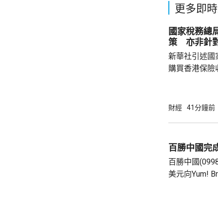
更多即時
國家稅務總
策 亦非針
新華社引述國
購買香港保險
總局相關司局
法相關規定，
行納稅義務，
財經
41分鐘前
的範疇，並非
險市場，無需過度解讀。
從境外取得，
百勝中國完
個人所得稅，
百勝中國(099
所得稅法實施以
美元向Yum! 
有權的交易。 百勝中國首席執行官屈翠容表
示，將必勝客原
增超過600