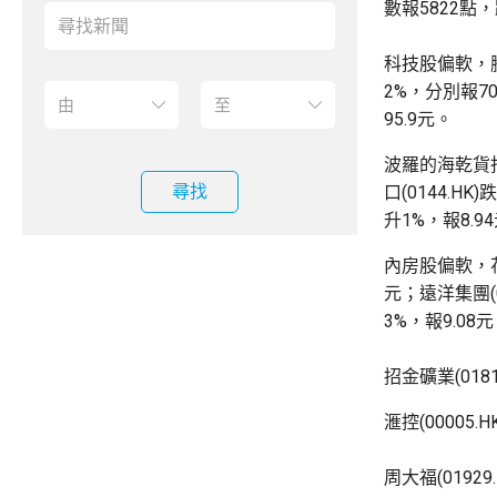
數報5822點
科技股偏軟，騰訊(
2%，分別報70.
95.9元。
波羅的海乾貨指
尋找
口(0144.HK
升1%，報8.9
內房股偏軟，花
元；遠洋集團(0
3%，報9.08元
招金礦業(018
滙控(00005
周大福(0192