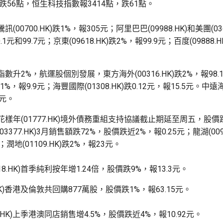
，跌56點，恒生科技指數報3414點，跌61點。
00700.HK)跌1%，報305元；阿里巴巴(09988.HK)和美團(036
1元和99.7元；京東(09618.HK)跌2%，報99.9元；百度(09888.
數升2%，航運股個別發展，東方海外(00316.HK)跌2%，報98
)跌1%，報9.9元；海豐國際(01308.HK)跌0.12元，報15.5元。中遠海能
4元。
樣年(01777.HK)境外債務重組支持協議截止期延至周五，股價跌3
3377.HK)3月銷售額跌72%，股價跌近2%，報0.25元；龍湖(0096
；潤地(01109.HK)跌2%，報23元。
18.HK)首季純利按年增1.24倍，股價跌9%，報13.3元。
.HK)香港及倫敦共回購877萬股，股價跌1%，報63.15元。
9.HK)上季港澳同店銷售增4.5%，股價跌近4%，報10.92元。