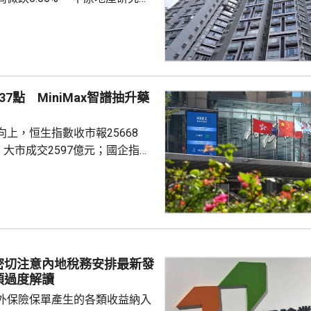
楊明儀指出，樓價已由低位回升
買家追價轉趨審慎，而業主態度
鋸局面，致成交量減少，樓價出
CL連續8周於160點上下窄幅爭
然四跌一升，但指數仍貼近160
7點 MiniMax智譜抽升藥
向下。她指，近期內地接連執行
措施令股市波動，業主買家均轉
上，恒生指數收市報25668
...
，大市成交2597億元；國企指數
32點；恒生科技指數4858點，升
ax(00100.HK)升近1成，報
29.2元，3日累計飊升近42%；智
K)升逾14%，報1246元，升159
I相關股亦造好，兆易創新(0398...
密切注意內地稅務安排最新發
須過度解讀
外保險保單產生的各類收益納入