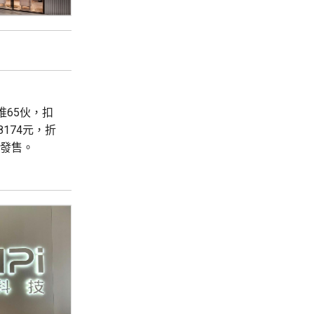
首推65伙，扣
8174元，折
輪發售。