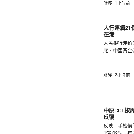
需要降決不少
財經
1小時前
指，目標是建
成由猜想到驗
力整合為Geni
人行連續2
實實驗和基礎
在港
已...
人民銀行連續
底，中國黃金儲
64萬安士。現
平。 彭博報道指，人民銀行增加在香港存放黃
金，將可助力
財經
2小時前
心。報道引述
黃金儲備由倫
港增加黃金存儲，
動試運行的黃
中原CCL按
啟動儀式表示，
反覆
反映二手樓價
159.82點，按周微跌