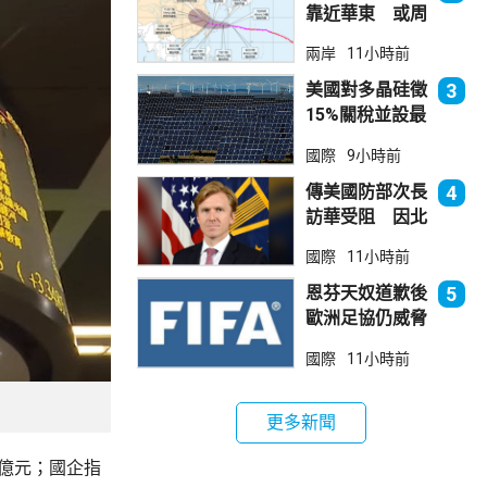
靠近華東 或周
日登陸浙閩沿岸
兩岸
11小時前
美國對多晶硅徵
3
15%關稅並設最
低價格 盧特尼
國際
9小時前
克：中國無法再
傾銷
傳美國防部次長
4
訪華受阻 因北
京不滿美對台軍
國際
11小時前
售
恩芬天奴道歉後
5
歐洲足協仍威脅
罷踢世界盃等賽
國際
11小時前
事
更多新聞
3億元；國企指