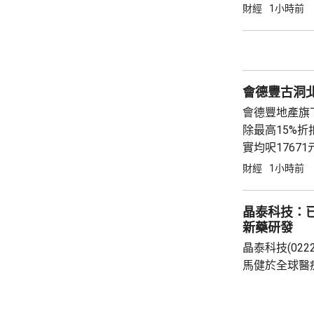
800家。 免去向Yum! Brands支付3%的特許經
財經
1小時前
營費所帶來的
除增值稅後的
2.8%。在計入
會德豐古洞北P
會德豐地產旗下古
除最高15%折扣
實均呎176
財經
1小時前
晶泰科技：已
新藥研發
晶泰科技(02
馬健於全球醫
科學(AI for
場，因為當中