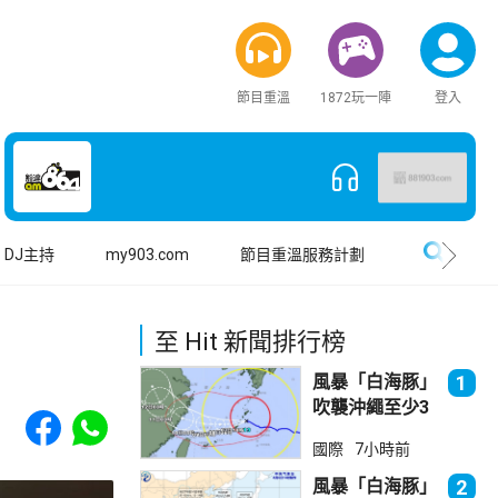
節目重溫
1872玩一陣
登入
搜尋
DJ主持
my903.com
節目重溫服務計劃
至 Hit 新聞排行榜
風暴「白海豚」
1
吹襲沖繩至少3
Share to Facebook
Share to WhatsApp
傷 近500航班
國際
7小時前
取消
風暴「白海豚」
2