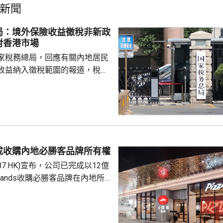
新聞
局：境外保險收益徵稅非新政
對香港市場
家稅務總局，回應有關內地居民
收益納入徵稅範圍的報道，稅務
負責人指，按照中國個人所得稅
中國稅收居民需就全球所得，履
境外保險收益也屬於應納稅所得
新政策，更不是專門針對香港保
 負責人指，居民個人
包括保險收益在內，應依法繳納
成收購內地必勝客品牌所有權
是國際通行做法，亦是中國個人
87.HK)宣布，公司已完成以12億
來，一直堅持的基本原則...
Brands收購必勝客品牌在內地所
定2027年和2028年每年淨新
家的目標，預計加速至每年超過