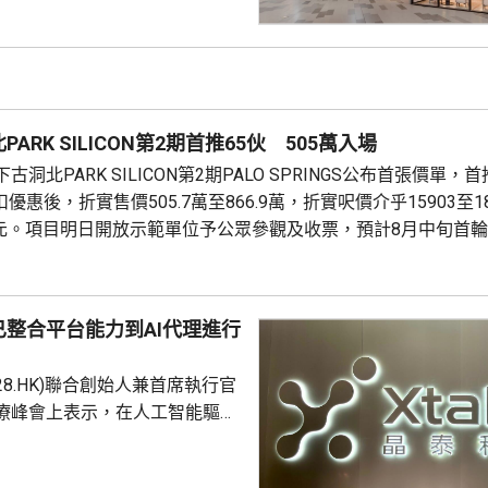
成本節約，預計會推動必勝客扣
餐廳利潤率和經營利潤率提升
交易相關成本、利息...
ARK SILICON第2期首推65伙 505萬入場
洞北PARK SILICON第2期PALO SPRINGS公布首張價單，
優惠後，折實售價505.7萬至866.9萬，折實呎價介乎15903至1
71元。項目明日開放示範單位予公眾參觀及收票，預計8月中旬首
整合平台能力到AI代理進行
228.HK)聯合創始人兼首席執行官
療峰會上表示，在人工智能驅動
 Science)上，醫藥研發是最佳實驗
涉及到幾乎所有的自然學科，並