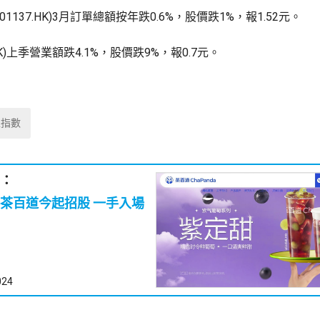
1137.HK)3月訂單總額按年跌0.6%，股價跌1%，報1.52元。
.HK)上季營業額跌4.1%，股價跌9%，報0.7元。
生指數
：
茶百道今起招股 一手入場
024