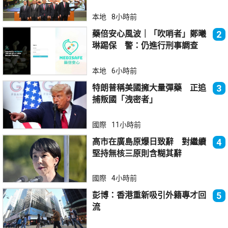
本地
8小時前
藥倍安心風波｜「吹哨者」鄭曦
2
琳踢保 警：仍進行刑事調查
本地
6小時前
特朗普稱美國擁大量彈藥 正追
3
捕叛國「洩密者」
國際
11小時前
高市在廣島原爆日致辭 對繼續
4
堅持無核三原則含糊其辭
國際
4小時前
彭博：香港重新吸引外籍專才回
5
流