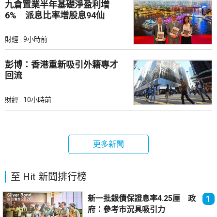
九倉置業半年基礎淨盈利增
6% 派息比率增股息94仙
財經
9小時前
彭博：香港重新吸引外籍專才
回流
財經
10小時前
更多新聞
至 Hit 新聞排行榜
新一批銀債保證息率4.25厘 政
1
府：參考市況具吸引力