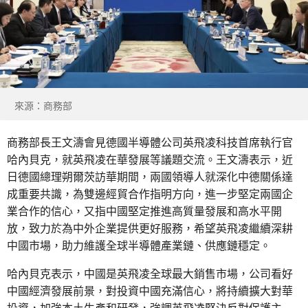
來源：商務部
商務部長王文濤會見德國半導體公司英飛凌科技首席執行官
哈內貝克，就英飛凌在華發展等議題交流。王文濤表示，近
日德國總理朔爾茨訪華期間，兩國領導人就深化中德關係達
成重要共識，為雙邊經貿合作指明方向，進一步堅定兩國企
業合作的信心，又指中國堅定推進高質量發展和高水平開
放，致力於為中外企業提供更好服務，希望英飛凌繼續深耕
中國市場，助力維護全球半導體產業鏈、供應鏈穩定。
哈內貝克表示，中國是英飛凌全球最大銷售市場，公司看好
中國經濟發展前景，對投資中國充滿信心，將持續擴大對華