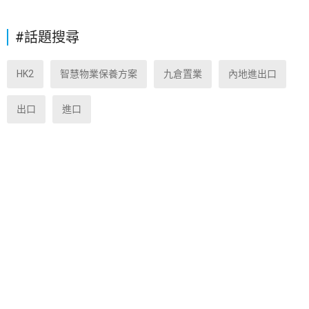
#話題搜尋
HK2
智慧物業保養方案
九倉置業
內地進出口
出口
進口