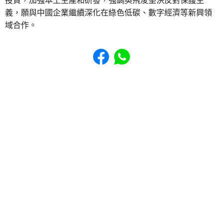
投資，加強本土生產和研發，強調英飛凌堅決反對保護主
義，願與中國企業繼續深化在綠色低碳、數字經濟等新興領
域合作。
Share to Facebook
Share to WhatsApp