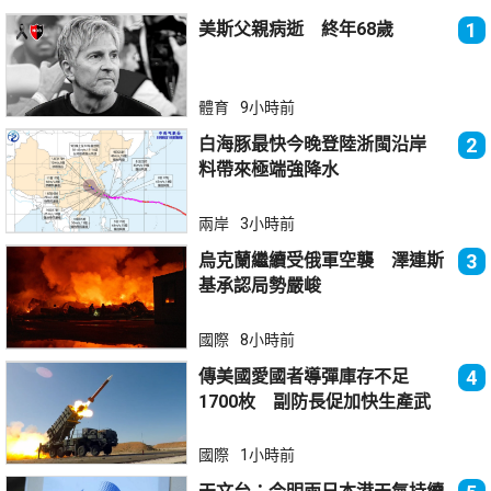
美斯父親病逝 終年68歲
1
體育
9小時前
白海豚最快今晚登陸浙閩沿岸
2
料帶來極端強降水
兩岸
3小時前
烏克蘭繼續受俄軍空襲 澤連斯
3
基承認局勢嚴峻
國際
8小時前
傳美國愛國者導彈庫存不足
4
1700枚 副防長促加快生產武
器
國際
1小時前