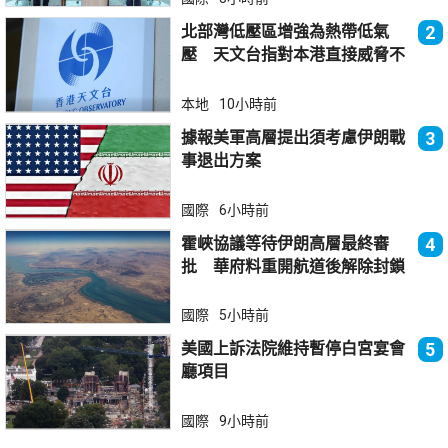
北部灣低壓區增強為熱帶低氣
2
壓 天文台指對本港直接威脅不
大
本地
10小時前
據報美軍高層提出須考慮伊朗戰
3
事退出方案
國際
6小時前
霍峽協議等待伊朗高層最終審
4
批 華府料重開航道後解除封鎖
國際
5小時前
美國上訴法院維持暫停白宮宴會
5
廳項目
國際
9小時前