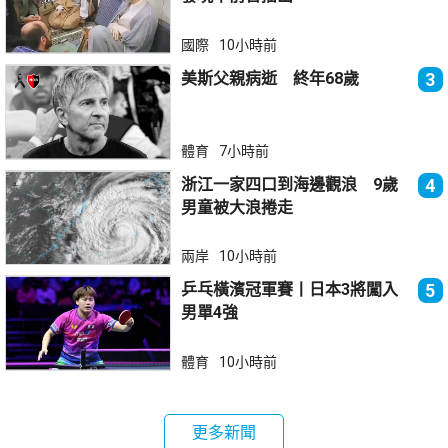
國際
10小時前
美斯父親病逝 終年68歲
3
體育
7小時前
浙江一家四口到海邊觀浪 9歲
4
男童被大浪捲走
兩岸
10小時前
乒乓橫濱冠軍賽丨日本3將闖入
5
男單4強
體育
10小時前
更多新聞