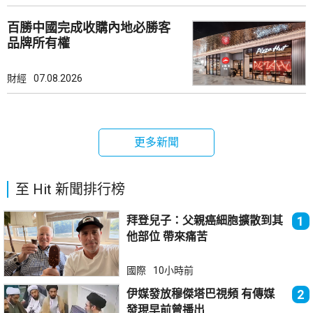
百勝中國完成收購內地必勝客
品牌所有權
財經
07.08.2026
更多新聞
至 Hit 新聞排行榜
拜登兒子：父親癌細胞擴散到其
1
他部位 帶來痛苦
國際
10小時前
伊媒發放穆傑塔巴視頻 有傳媒
2
發現早前曾播出