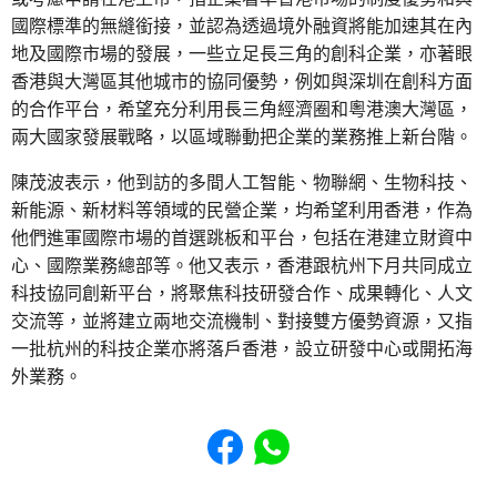
國際標準的無縫銜接，並認為透過境外融資將能加速其在內
地及國際市場的發展，一些立足長三角的創科企業，亦著眼
香港與大灣區其他城市的協同優勢，例如與深圳在創科方面
的合作平台，希望充分利用長三角經濟圈和粵港澳大灣區，
兩大國家發展戰略，以區域聯動把企業的業務推上新台階。
陳茂波表示，他到訪的多間人工智能、物聯網、生物科技、
新能源、新材料等領域的民營企業，均希望利用香港，作為
他們進軍國際市場的首選跳板和平台，包括在港建立財資中
心、國際業務總部等。他又表示，香港跟杭州下月共同成立
科技協同創新平台，將聚焦科技研發合作、成果轉化、人文
交流等，並將建立兩地交流機制、對接雙方優勢資源，又指
一批杭州的科技企業亦將落戶香港，設立研發中心或開拓海
外業務。
Share to Facebook
Share to WhatsApp