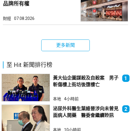
品牌所有權
財經
07.08.2026
更多新聞
至 Hit 新聞排行榜
黃大仙企圖謀殺及自殺案 男子
1
斬傷樓上街坊後墮樓亡
本地
4小時前
泌尿外科醫生葉維晉涉向未曾見
2
面病人開藥 醫委會繼續聆訊
本地
10小時前