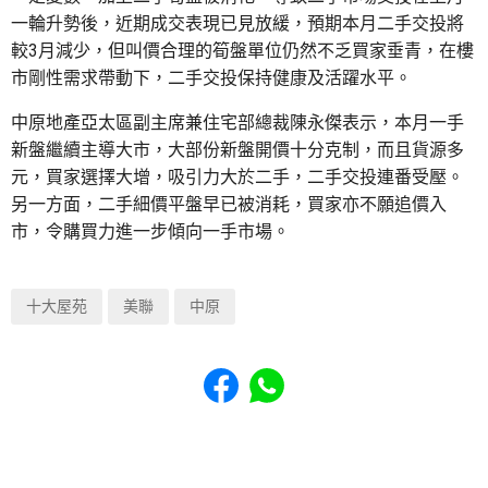
一輪升勢後，近期成交表現已見放緩，預期本月二手交投將
較3月減少，但叫價合理的筍盤單位仍然不乏買家垂青，在樓
市剛性需求帶動下，二手交投保持健康及活躍水平。
中原地產亞太區副主席兼住宅部總裁陳永傑表示，本月一手
新盤繼續主導大市，大部份新盤開價十分克制，而且貨源多
元，買家選擇大增，吸引力大於二手，二手交投連番受壓。
另一方面，二手細價平盤早已被消耗，買家亦不願追價入
市，令購買力進一步傾向一手市場。
十大屋苑
美聯
中原
Share to Facebook
Share to WhatsApp