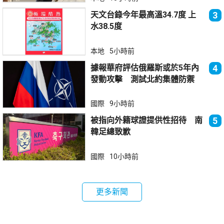
天文台錄今年最高溫34.7度 上
3
水38.5度
本地
5小時前
據報華府評估俄羅斯或於5年內
4
發動攻擊 測試北約集體防禦
國際
9小時前
被指向外籍球證提供性招待 南
5
韓足總致歉
國際
10小時前
更多新聞