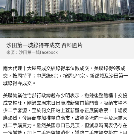
沙田第一城錄得零成交 資料圖片
來源：沙田第一城facebook
兩大代理十大屋苑成交續錄得單位數成交，美聯錄得9宗成
交，按周持平；中原錄8宗，按周少1宗。新都城及沙田第一
城錄得零成交。
美聯物業住宅部行政總裁布少明表示，撤辣後整體樓市交投
成交暢旺，剛過去周末日出康城新盤首輪開賣，吸納市場不
少二手客源，至於何文田站上蓋新盤亦正展開收票，市場反
應熱烈，發展商亦加推單位應市，故資金流向一手及凍結大
批二手購買力。雖然美國息口已見頂，但減息時間表仍存在
一定變數，加上二手筍盤被消化，導致二手市場交投在上月