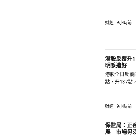
高級聯席董事
近兩成，二手
強硬，造成拉
財經
9小時前
現高位整固。C
持，近五周雖
點，未有轉勢
多項資金管理
港股反覆升13
趨觀望，部分業主
明系造好
港股全日反覆向
點，升137點
8531點，升
37點。 DeepSeek大幅上調API價格，大模型
股急升，MiniM
財經
9小時前
326.4元，升
譜(02513.H
保監局：正
元。 其他A
展 市場毋