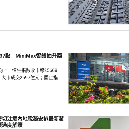
楊明儀指出，樓價已由低位回升
買家追價轉趨審慎，而業主態度
鋸局面，致成交量減少，樓價出
CL連續8周於160點上下窄幅爭
然四跌一升，但指數仍貼近160
向下。她指，近期內地接連執行
措施令股市波動，業主買家均轉
7點 MiniMax智譜抽升藥
...
上，恒生指數收市報25668
，大市成交2597億元；國企指數
32點；恒生科技指數4858點，升
ax(00100.HK)升近1成，報
29.2元，3日累計飊升近42%；智
K)升逾14%，報1246元，升159
密切注意內地稅務安排最新發
I相關股亦造好，兆易創新(0398...
須過度解讀