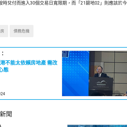
時兌付而進入30個交易日寬限期，而「21碧地02」則應該於今
內房
債務危機
：
港不能太依賴房地產 需改
心態
024
新聞