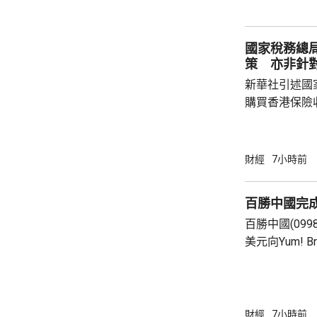
國家稅務總
策 亦非針
新華社引述國
購買香港保險
總局相關司局
法相關規定，
行納稅義務，
財經
7小時前
的範疇，並非
險市場，無需過度解讀。
百勝中國完
從境外取得，
百勝中國(099
個人所得稅，
美元向Yum! 
所得稅法實施以
有權的交易。 百勝中國首席執行官屈翠容表
示，將必勝客原
增超過600
800家。 免去向Yum! Brands支付3%的特許經
財經
7小時前