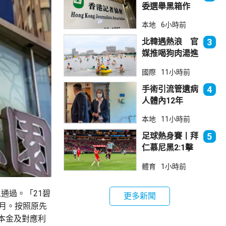
委選舉黑箱作
業 警告如危害
本地
6小時前
國安一定「釘死
你」
北韓遇熱浪 官
3
媒推喝狗肉湯進
補
國際
11小時前
手術引流管遺病
4
人體內12年
女醫生石岳容專
本地
11小時前
業失當除牌1個
月
足球熱身賽丨拜
5
仁慕尼黑2:1擊
敗阿士東維拉
體育
1小時前
人通過。「21碧
更多新聞
9月。按照原先
分本金及對應利