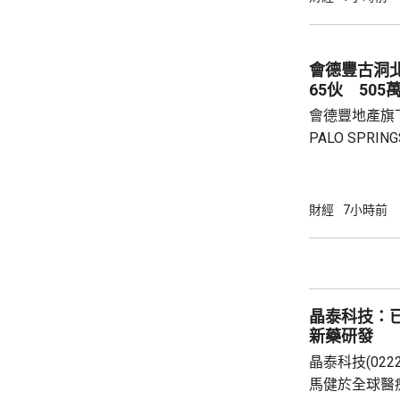
營費所帶來的
除增值稅後的
2.8%。在計入
會德豐古洞北P
65伙 505
會德豐地產旗下古
PALO SPR
除最高15%折
866.9萬，折
實均呎1767
財經
7小時前
眾參觀及收票
晶泰科技：已
新藥研發
晶泰科技(02
馬健於全球醫