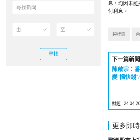
息，均因未能按
付利息。
碧桂園
尋找
下一篇新聞
陳啟宗：香
變"搵快錢"
財經
24.04.2
更多即時