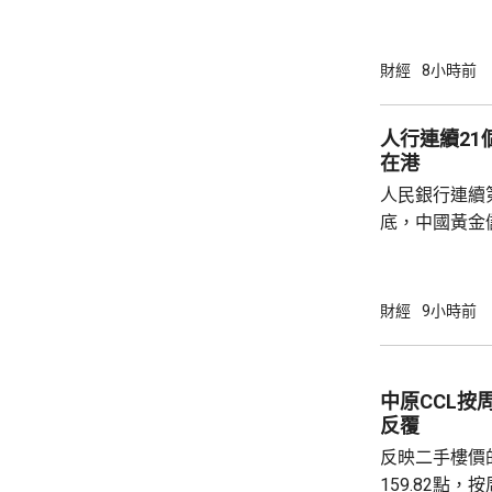
科學(AI for
場，因為當中
需要降決不少
財經
8小時前
指，目標是建
成由猜想到驗
人行連續2
力整合為Geni
在港
實實驗和基礎
人民銀行連續
已...
底，中國黃金儲
64萬安士。現
平。 彭博報道指，人民銀行增加在香港存放黃
金，將可助力
財經
9小時前
心。報道引述
黃金儲備由倫
港增加黃金存儲，
中原CCL按
動試運行的黃
反覆
啟動儀式表示，
反映二手樓價
159.82點，按周微跌