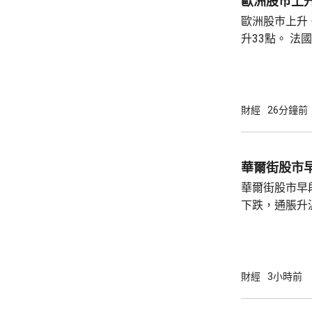
歐洲股巿上
歐洲股巿上升。 英國股巿收巿報10901
升33點。 法國股巿收巿報8714點，上升15
點。 德國
財經
26分鐘前
華爾街股市
華爾街股市早
下跌，通脹升
加息的恐慌情
上，標普50
孳息率下跌。 道瓊斯工業平均指數最新報
53965點，升80點； 標準普爾5
財經
3小時前
點，升27點； 納斯達克指數報26600點，升
250點。