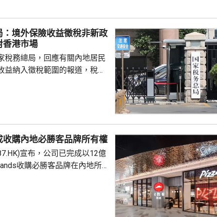
局：境外保險收益徵稅非新政
對香港市場
家稅務總局，回應有關內地居民
收益納入徵稅範圍的報道，稅務
負責人指，按照中國個人所得稅
中國稅收居民需就全球所得，履
境外保險收益也屬於應納稅所得
新政策，更不是專門針對香港保
 負責人指，居民個人
成收購內地必勝客品牌所有權
包括保險收益在內，應依法繳納
87.HK)宣布，公司已完成以12億
是國際通行做法，亦是中國個人
Brands收購必勝客品牌在內地所
來，一直堅持的基本原則...
定2027年和2028年每年淨新
家的目標，預計加速至每年超過