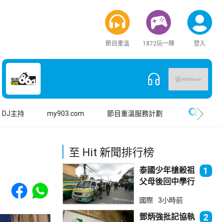
節目重溫
1872玩一陣
登入
搜尋
DJ主持
my903.com
節目重溫服務計劃
至 Hit 新聞排行榜
泰國少年槍殺祖
1
父母後回中學行
Share to Facebook
Share to WhatsApp
兇 累計最少8
國際
3小時前
死23傷
鄧炳強批記協執
2