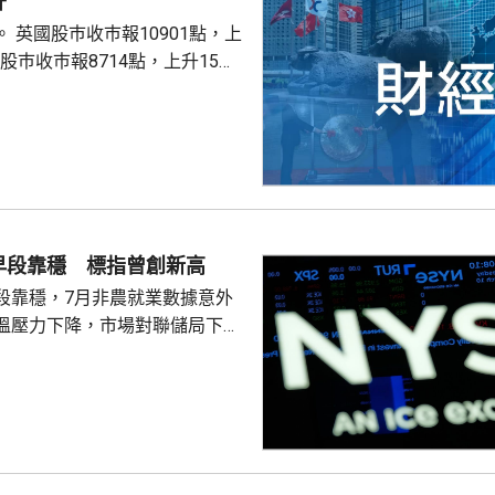
升
點，上
股巿收巿報26319點，上升179點。
早段靠穩 標指曾創新高
段靠穩，7月非農就業數據意外
溫壓力下降，市場對聯儲局下月
緒消退，三大主要指數全線向
0指數更一度創下歷史新高，國債
00指數報7737