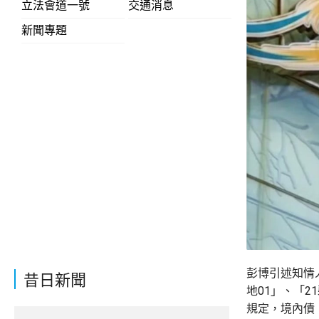
立法會道一號
交通消息
新聞專題
彭博引述知情人
昔日新聞
地01」、「2
規定，境內債「