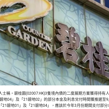
士稱，碧桂園(02007.HK)3隻境內債的二度展期方案獲得持有
1碧地04」及「21碧地02」的部分本金及利息兌付時間獲推遲至
21碧地01」及「21碧地04」，應該於今年3月份期間支付部