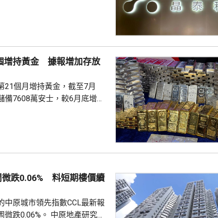
 Science)上，醫藥研發是最佳實驗
涉及到幾乎所有的自然學科，並
跨尺度的複雜科學問題。他又
立出能像科學家一樣，能獨自完
證的閉環系統，近期已將平台能
1個增持黃金 據報增加存放
us Agent，能調度專家技能與真
設施，完成真正的科研項目，並
第21個月增持黃金，截至7月
備7608萬安士，較6月底增加
貨金靠穩，徘徊4300美元水
支持香港成為主要的黃金交易中
知情人士指，人行一直在將部分
敦轉移回國，過去幾個月已在香
預料趨勢持續。 香港上月啟
周微跌0.06% 料短期樓價續
金清算系統。人行行長潘功勝在
將繼續提高國...
的中原城市領先指數CCL最新報
0.06%。 中原地產研究部