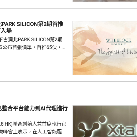
成本節約，預計會推動必勝客扣
餐廳利潤率和經營利潤率提升
交易相關成本、利息...
ARK SILICON第2期首推
萬入場
洞北PARK SILICON第2期
INGS公布首張價單，首推65伙，扣
扣優惠後，折實售價505.7萬至
實呎價介乎15903至18174元，折
1元。項目明日開放示範單位予公
，預計8月中旬首輪發售。
整合平台能力到AI代理進行
228.HK)聯合創始人兼首席執行官
療峰會上表示，在人工智能驅動