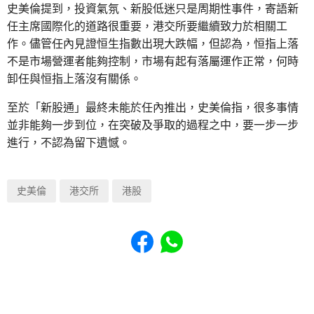
史美倫提到，投資氣氛、新股低迷只是周期性事件，寄語新
任主席國際化的道路很重要，港交所要繼續致力於相關工
作。儘管任內見證恒生指數出現大跌幅，但認為，恒指上落
不是市場營運者能夠控制，市場有起有落屬運作正常，何時
卸任與恒指上落沒有關係。
至於「新股通」最終未能於任內推出，史美倫指，很多事情
並非能夠一步到位，在突破及爭取的過程之中，要一步一步
進行，不認為留下遺憾。
史美倫
港交所
港股
Share to Facebook
Share to WhatsApp