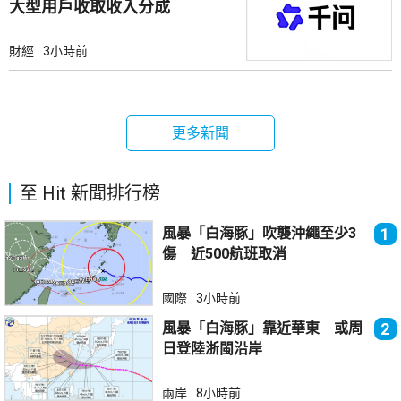
大型用戶收取收入分成
財經
3小時前
更多新聞
至 Hit 新聞排行榜
風暴「白海豚」吹襲沖繩至少3
1
傷 近500航班取消
國際
3小時前
風暴「白海豚」靠近華東 或周
2
日登陸浙閩沿岸
兩岸
8小時前