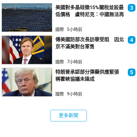
美國對多晶硅徵15%關稅並設最
3
低價格 盧特尼克：中國無法再
傾銷
國際
5小時前
傳美國防部次長訪華受阻 因北
4
京不滿美對台軍售
國際
7小時前
特朗普承認部分彈藥供應緊張
5
稱霍峽協議未達成
國際
9小時前
更多新聞