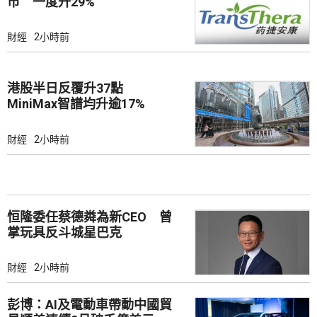
市 一度升29%
財經
2小時前
港股半日反覆升37點
MiniMax智譜均升逾17%
財經
2小時前
恒隆委任蔡德粦為新CEO 曾
掌玩具反斗城星巴克
財經
2小時前
彭博：AI及電動車帶動中國貿