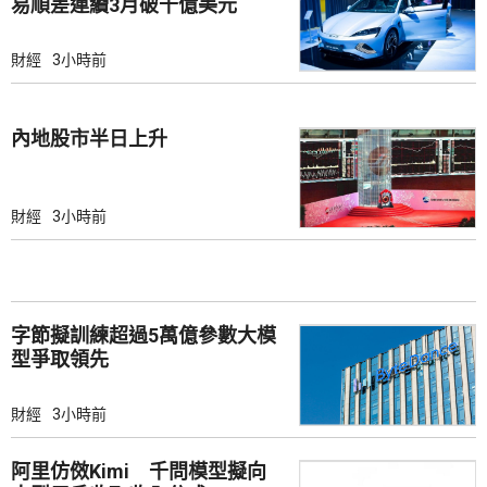
易順差連續3月破千億美元
財經
3小時前
內地股市半日上升
財經
3小時前
字節擬訓練超過5萬億參數大模
型爭取領先
財經
3小時前
阿里仿傚Kimi 千問模型擬向