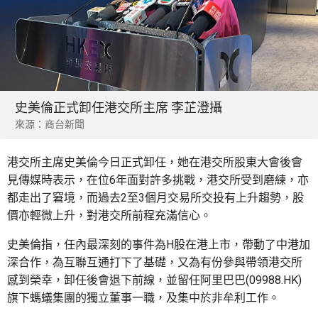
史美倫正式卸任港交所主席 李芷澄攝
來源：商台新聞
港交所主席史美倫今日正式卸任，她在港交所股東大會後會
見傳媒時表示，在位6年面對許多挑戰，港交所受到磨練，亦
都走出了窘境，而過去2至3個月交易所交投有上升趨勢，股
價亦輕微上升，對港交所前程充滿信心。
史美倫指，任內最深刻的事件為H股在港上市，帶動了中港加
深合作，為互聯互通打下了基礎，又為有份參與帶領港交所
感到榮幸，卸任後會退下前線，並留任阿里巴巴(09988.HK)
旗下螞蟻集團的獨立董事一職，及集中於非牟利工作。