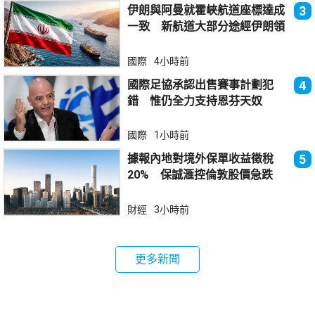
伊朗與阿曼就霍峽航道座標達成
3
一致 新航道大部分途經伊朗領
海
國際
4小時前
國際足協承認出售賽事計劃犯
4
錯 惟仍全力支持恩芬天奴
國際
1小時前
據報內地對境外保單收益徵稅
5
20% 保誠滙控倫敦股價急跌
財經
3小時前
更多新聞