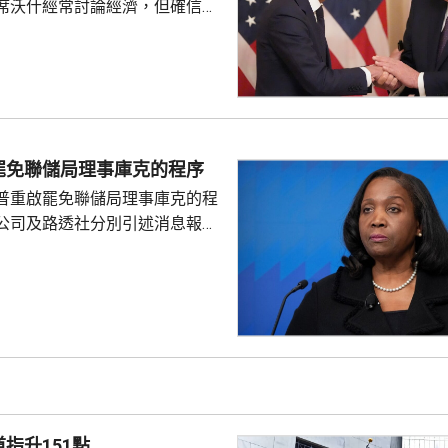
席沃什經常討論經濟，但確信特
局的獨立性，不會就利率決定向
塞特接受彭博電視訪問時指，沃
期以來關係非常密切，一直會討
道指，以往總統與聯儲局主席較少
朗普與沃什不時通電話屬不常
疑特朗普可能試圖影響聯儲局決
罷免聯儲局理事庫克的程序
顯示，沃什6月沒與特朗普通話
普重啟罷免聯儲局理事庫克的程
與財長貝森特進行三次早餐
公司及路透社分別引述消息報
僚長周三去信庫克，稱有充分理
揭貸款協議中作出虛假陳述，認
成疏忽，令人對她出任聯儲局理
質疑，因此特朗普正考慮撒銷她
要求她在21日內提交書面回覆。
聲明否認指控，強調白宮沒有任
除庫克的職務。 特朗普去年
詐抵押貸款為由，解除庫...
指升151點