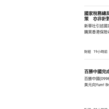
點，升27點； 納斯達克指數報26600點，升
250點。
國家稅務總
策 亦非針
新華社引述國
購買香港保險
總局相關司局
法相關規定，
行納稅義務，
財經
19小時前
的範疇，並非
險市場，無需過度解讀。
從境外取得，
百勝中國完
個人所得稅，
百勝中國(099
所得稅法實施以
美元向Yum! 
有權的交易。 百勝中國首席執行官屈翠容表
示，將必勝客原
增超過600