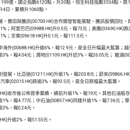
199億，國企指數6120點，升20點，恒生科技指數3554點，跌
4日，累積升1060點。
，豐田與騰訊(00700.HK)合作開發智能駕駛，騰訊股價回吐，跌
1%；阿里巴巴(09988.HK)升0.5元，報73元；美團(03690.HK)跌
1%；京東(09618.HK)升0.1元，報111.3元。
海外(00688.HK)升逾6%，報12.9元，是全日升幅最大藍籌；
)升逾3%，報4.04元；潤地(01109.HK)升近3%，報26.05元； 龍湖(00
。
展，比亞迪(01211.HK)升逾1%，報203.8元；蔚來(09866.HK
想汽車(02015.HK)跌逾3%，報93.5元，是全日跌幅最大藍籌。
83.HK)收市後公佈首季業績，績前升逾1%，報19元。其他石油股
)升逾1%，報4.77元；中石油(00857.HK)同樣升逾1%，報7.36元
)升逾3%，報0.24元。
.HK)升逾2%，報51.55元。