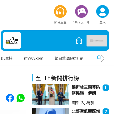
節目重溫
1872玩一陣
登入
搜尋
DJ主持
my903.com
節目重溫服務計劃
至 Hit 新聞排行榜
穆斯林三國簽防
1
務協議 伊朗︰
Share to Facebook
Share to WhatsApp
不會為沙特帶來
國際
2小時前
安全
北部灣低壓區增
2