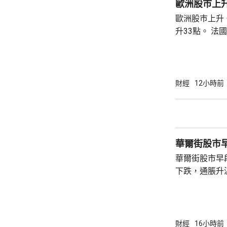
歐洲股巿上
歐洲股巿上升。 英國股巿收巿報10901
升33點。 法國股巿收巿報8714點，上升15
點。 德國
財經
12小時前
華爾街股市
華爾街股市早
下跌，通脹升
加息的恐慌情
上，標普50
孳息率下跌。 道瓊斯工業平均指數最新報
53965點，升80點； 標準普爾5
財經
16小時前