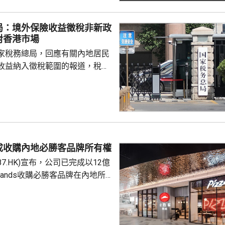
局：境外保險收益徵稅非新政
對香港市場
家稅務總局，回應有關內地居民
收益納入徵稅範圍的報道，稅務
負責人指，按照中國個人所得稅
中國稅收居民需就全球所得，履
境外保險收益也屬於應納稅所得
新政策，更不是專門針對香港保
 負責人指，居民個人
包括保險收益在內，應依法繳納
成收購內地必勝客品牌所有權
是國際通行做法，亦是中國個人
87.HK)宣布，公司已完成以12億
來，一直堅持的基本原則...
Brands收購必勝客品牌在內地所
定2027年和2028年每年淨新
家的目標，預計加速至每年超過