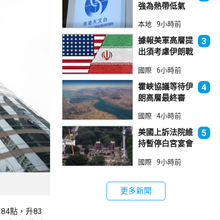
強為熱帶低氣
壓 天文台指對
本地
9小時前
本港直接威脅不
大
據報美軍高層提
3
出須考慮伊朗戰
事退出方案
國際
6小時前
霍峽協議等待伊
4
朗高層最終審
批 華府料重開
國際
4小時前
航道後解除封鎖
美國上訴法院維
5
持暫停白宮宴會
廳項目
國際
9小時前
更多新聞
84點，升83