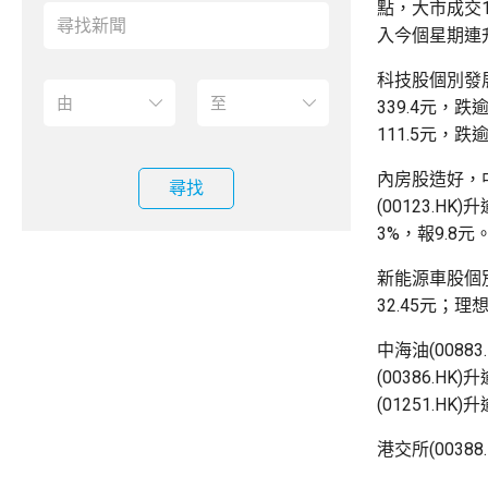
點，大市成交1
入今個星期連升
科技股個別發展
339.4元，跌逾
111.5元，跌逾
內房股造好，中
尋找
(00123.HK
3%，報9.8元
新能源車股個別發
32.45元；理
中海油(008
(00386.HK
(01251.HK
港交所(00388