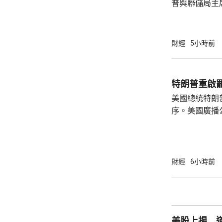
普與聯儲局主
朗普尊重聯儲
沃什施壓。哈
什和特朗普長
財經
5小時前
論經濟。 報
互動，因此特
見，令外界質
特朗普重啟
策。不過日程
美國總統特朗
或會談，只是
序。美國廣播
會，...
道，白宮副幕
由相信她在按
為相關行為構
事的誠信產生
財經
6小時前
的理事職位，
庫克的律師發
何正當理由可以解
8月底亦曾以欺
美股上揚 道