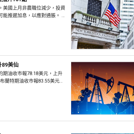
。美國上月非農職位減少，投資
可能推遲加息，以應對通脹。 道
數收巿報54036點，上升151
上升3%及3.6%。
89美仙
期油收巿報78.18美元，上升
。