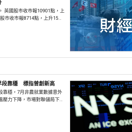
升
點，上
股巿收巿報26319點，上升179點。
早段靠穩 標指曾創新高
段靠穩，7月非農就業數據意外
溫壓力下降，市場對聯儲局下月
緒消退，三大主要指數全線向
0指數更一度創下歷史新高，國債
00指數報7737