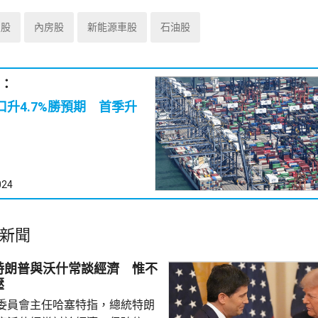
技股
內房股
新能源車股
石油股
：
口升4.7%勝預期 首季升
024
新聞
特朗普與沃什常談經濟 惟不
壓
委員會主任哈塞特指，總統特朗