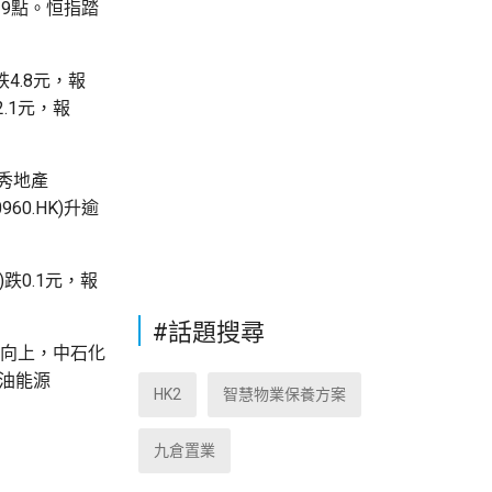
19點。恒指踏
4.8元，報
2.1元，報
越秀地產
960.HK)升逾
)跌0.1元，報
#話題搜尋
亦向上，中石化
；華油能源
HK2
智慧物業保養方案
九倉置業