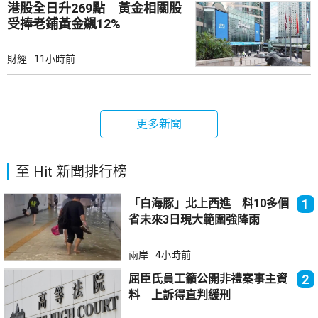
港股全日升269點 黃金相關股
受捧老鋪黃金飊12%
財經
11小時前
更多新聞
至 Hit 新聞排行榜
「白海豚」北上西進 料10多個
1
省未來3日現大範圍強降雨
兩岸
4小時前
屈臣氏員工籲公開非禮案事主資
2
料 上訴得直判緩刑