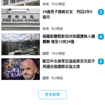
本地
10小時前
29歲男子誤殺女友 判囚3年9
3
個月
本地
9小時前
俄羅斯韃靼斯坦共和國遭無人機
4
襲擊 增至13死39傷
國際
10小時前
歐亞中北美等足協指恩芬天奴不
5
再適合做國際足協主席
國際
9小時前
更多新聞