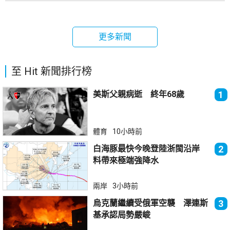
更多新聞
至 Hit 新聞排行榜
美斯父親病逝 終年68歲
1
體育
10小時前
白海豚最快今晚登陸浙閩沿岸
2
料帶來極端強降水
兩岸
3小時前
烏克蘭繼續受俄軍空襲 澤連斯
3
基承認局勢嚴峻