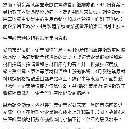
然而，製造業就業並未隨供需改善而繼續修復，4月份從業人
員指數在收縮區間掉頭向下，為近4個月來最低，調查顯示，
用工收縮主要是由於生產自動化和成本管控。面對訂單增加
而企業用工減少，4月製造業積壓業務量連續第二個月上漲。
生產經營預期指數跌至年內最低
受惠市況良好，企業加快生產，4月份產成品庫存指數重回擴
張區間，為滿足新業務增長的需要，製造業企業繼續增加原
材料採購，採購量和原材料庫存均有上升，但擴張速度放
緩。受金屬、原油等原材料價格上漲的影響，4月製造業原材
料購進價格指數重回臨界點以上，錄得半年來新高，面對競
爭激烈，企業議價能力依然偏弱，4月製造業出廠價格指數在
收縮區間微升，企業盈利空間仍受到擠壓。
財新調查顯示，內地製造業企業家對未來一年的市場前景仍
充滿信心，不過部分企業擔心成本上升和競爭加劇，導致4月
生產經營預期指數在擴張區間小幅下行，至年內最低水平。