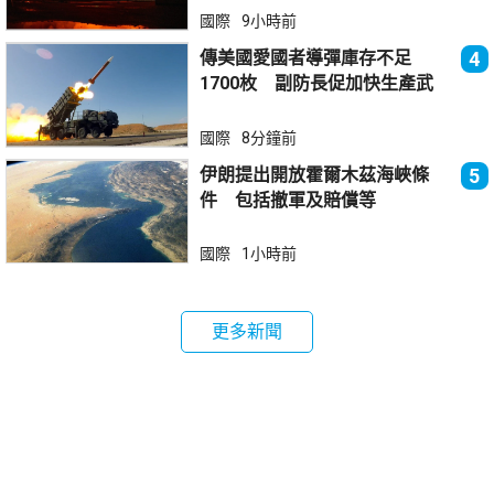
國際
9小時前
傳美國愛國者導彈庫存不足
4
1700枚 副防長促加快生產武
器
國際
8分鐘前
伊朗提出開放霍爾木茲海峽條
5
件 包括撤軍及賠償等
國際
1小時前
更多新聞