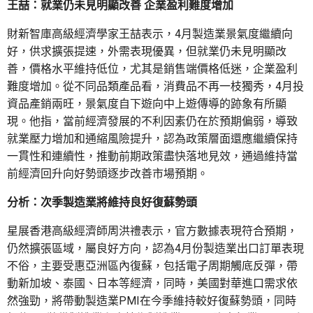
王喆：就業仍未見明顯改善 企業盈利難度增加
財新智庫高級經濟學家王喆表示，4月製造業景氣度繼續向
好，供求擴張提速，外需表現優異，但就業仍未見明顯改
善，價格水平維持低位，尤其是銷售端價格低迷，企業盈利
難度增加。從不同品類產品看，消費品不再一枝獨秀，4月投
資品產銷兩旺，景氣度自下遊向中上遊傳導的跡象有所顯
現。他指，當前經濟發展的不利因素仍在於預期偏弱，導致
就業壓力增加和通縮風險提升，認為政策層面還應繼續保持
一貫性和連續性，推動前期政策盡快落地見效，通過維持當
前經濟回升向好勢頭逐步改善市場預期。
分析：次季製造業將維持良好復蘇勢頭
星展香港高級經濟師周洪禮表示，官方數據表現符合預期，
仍然擴張區域，屬良好方向，認為4月份製造業出口訂單表現
不俗，主要受惠亞洲區內復蘇，包括電子周期觸底反彈，帶
動新加坡、泰國、日本等經濟，同時，美國對華進口需求依
然強勁，將帶動製造業PMI在今季維持較好復蘇勢頭，同時