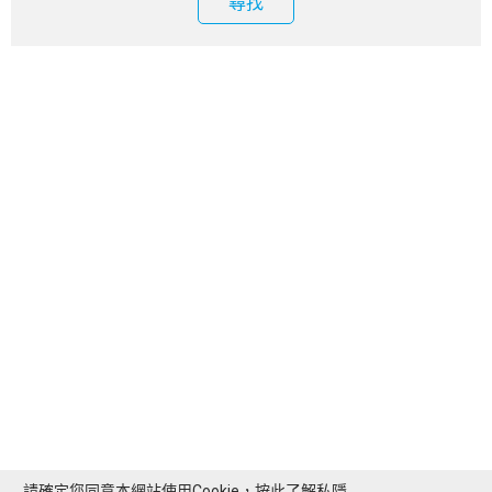
尋找
請確定您同意本網站使用Cookie，按此了解
私隱