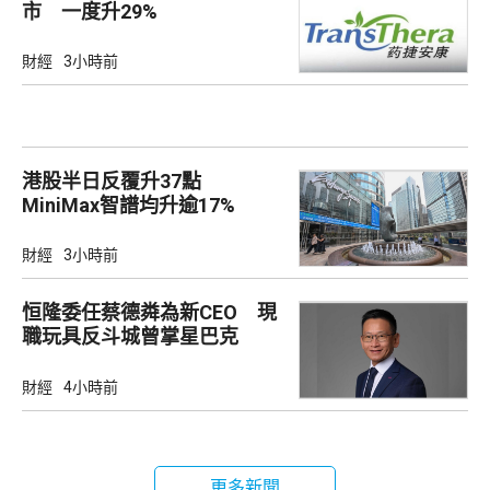
市 一度升29%
財經
3小時前
港股半日反覆升37點
MiniMax智譜均升逾17%
財經
3小時前
恒隆委任蔡德粦為新CEO 現
職玩具反斗城曾掌星巴克
財經
4小時前
更多新聞