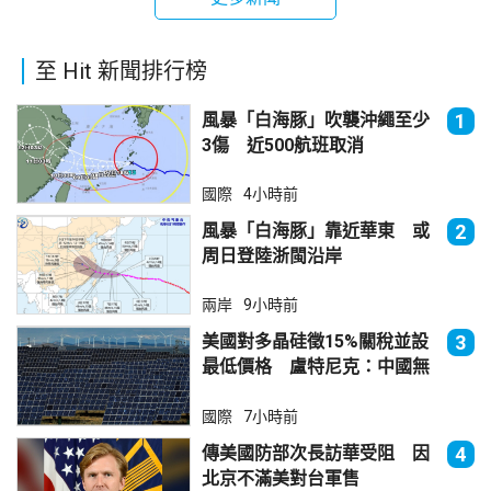
至 Hit 新聞排行榜
風暴「白海豚」吹襲沖繩至少
1
3傷 近500航班取消
國際
4小時前
風暴「白海豚」靠近華東 或
2
周日登陸浙閩沿岸
兩岸
9小時前
美國對多晶硅徵15%關稅並設
3
最低價格 盧特尼克：中國無
法再傾銷
國際
7小時前
傳美國防部次長訪華受阻 因
4
北京不滿美對台軍售