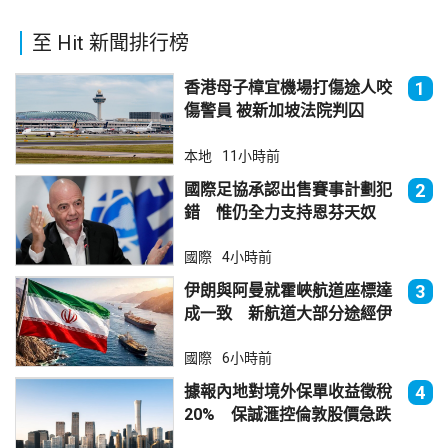
至 Hit 新聞排行榜
香港母子樟宜機場打傷途人咬
1
傷警員 被新加坡法院判囚
本地
11小時前
國際足協承認出售賽事計劃犯
2
錯 惟仍全力支持恩芬天奴
國際
4小時前
伊朗與阿曼就霍峽航道座標達
3
成一致 新航道大部分途經伊
朗領海
國際
6小時前
據報內地對境外保單收益徵稅
4
20% 保誠滙控倫敦股價急跌