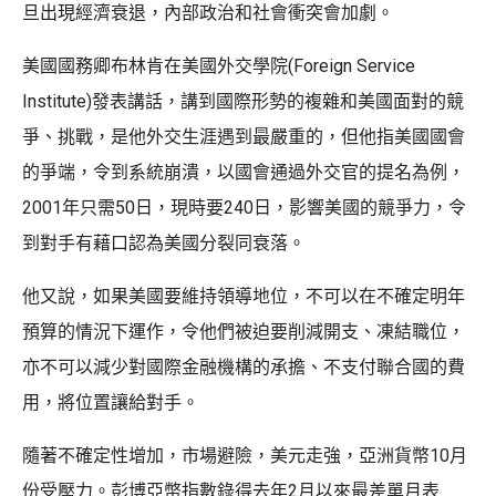
旦出現經濟衰退，內部政治和社會衝突會加劇。
美國國務卿布林肯在美國外交學院(Foreign Service
Institute)發表講話，講到國際形勢的複雜和美國面對的競
爭、挑戰，是他外交生涯遇到最嚴重的，但他指美國國會
的爭端，令到系統崩潰，以國會通過外交官的提名為例，
2001年只需50日，現時要240日，影響美國的競爭力，令
到對手有藉口認為美國分裂同衰落。
他又說，如果美國要維持領導地位，不可以在不確定明年
預算的情況下運作，令他們被迫要削減開支、凍結職位，
亦不可以減少對國際金融機構的承擔、不支付聯合國的費
用，將位置讓給對手。
隨著不確定性增加，市場避險，美元走強，亞洲貨幣10月
份受壓力。彭博亞幣指數錄得去年2月以來最差單月表