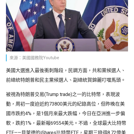
來源：美國國務院Youtube
美國大選進入最後衝刺階段，民調方面，共和黨候選人、
前總統特朗普和民主黨候選人、副總統賀錦麗叮噹馬頭。
被視為特朗普交易(Trump trade)之一的比特幣，表現波
動，周初一度迫近約73800美元的紀錄高位，但昨晚在美
國市跌約4%，是1個月來最大跌幅，今日在亞洲進一步偏
軟，跌約1%，最新報69554美元。不過，全球最大比特幣
ETF——貝萊德的iShares比特幣ETF，星期三錄得8.72億美