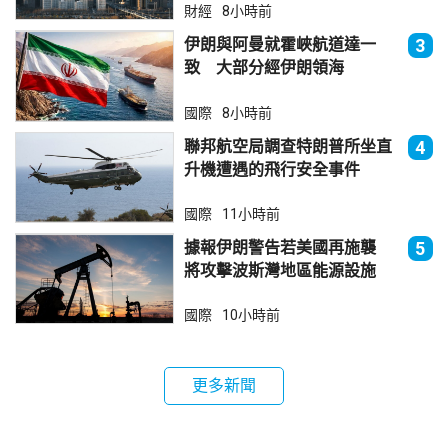
財經
8小時前
伊朗與阿曼就霍峽航道達一
3
致 大部分經伊朗領海
國際
8小時前
聯邦航空局調查特朗普所坐直
4
升機遭遇的飛行安全事件
國際
11小時前
據報伊朗警告若美國再施襲
5
將攻擊波斯灣地區能源設施
國際
10小時前
更多新聞