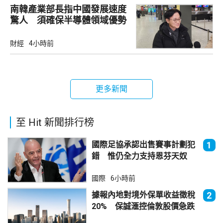
南韓產業部長指中國發展速度
驚人 須確保半導體領域優勢
財經
4小時前
更多新聞
至 Hit 新聞排行榜
國際足協承認出售賽事計劃犯
1
錯 惟仍全力支持恩芬天奴
國際
6小時前
據報內地對境外保單收益徵稅
2
20% 保誠滙控倫敦股價急跌