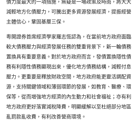
債力度最大的一項措施，無疑是一場政策及時雨，將大大
減輕地方化債壓力，可騰出更多資源發展經濟，提振經營
主體信心，鞏固基層三保。
粵開證券首席經濟學家羅志恆認為，在當前地方政府面臨
較大債務壓力與經濟發展任務的雙重背景下，新一輪債務
置換具有重要意義。對於地方政府而言，發債置換隱性債
務有利隱性債務顯現出來，優化地方債務結構，減輕付息
壓力。更重要是釋放財政空間，地方政府能更靈活調配資
源，支持關鍵領域和薄弱環節的發展，如教育、醫療、環
保等，從而增強地方經濟的內生動力和社會福祉；亦有利
地方政府更好落實減稅降費，明顯緩解以至杜絕部分地區
亂罰款亂收費，有利改善營商環境。