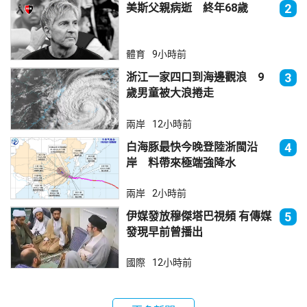
美斯父親病逝 終年68歲
2
體育
9小時前
浙江一家四口到海邊觀浪 9
3
歲男童被大浪捲走
兩岸
12小時前
白海豚最快今晚登陸浙閩沿
4
岸 料帶來極端強降水
兩岸
2小時前
伊媒發放穆傑塔巴視頻 有傳媒
5
發現早前曾播出
國際
12小時前