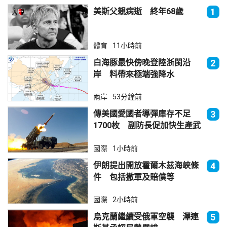
美斯父親病逝 終年68歲
1
體育
11小時前
白海豚最快傍晚登陸浙閩沿
2
岸 料帶來極端強降水
兩岸
53分鐘前
傳美國愛國者導彈庫存不足
3
1700枚 副防長促加快生產武
器
國際
1小時前
伊朗提出開放霍爾木茲海峽條
4
件 包括撤軍及賠償等
國際
2小時前
烏克蘭繼續受俄軍空襲 澤連
5