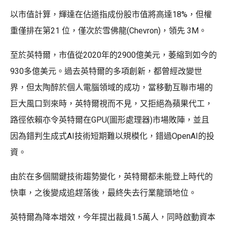
以市值計算，輝達在佔道指成份股市值將高達18%，但權
重僅排在第21 位，僅次於雪佛龍(Chevron)，領先 3M。
至於英特爾，市值從2020年的2900億美元，萎縮到如今的
930多億美元。過去英特爾的多項創新，都曾經改變世
界，但太陶醉於個人電腦領域的成功，當移動互聯市場的
巨大風口到來時，英特爾視而不見，又拒絕為蘋果代工，
路徑依賴亦令英特爾在GPU(圖形處理器)市場敗陣，並且
因為錯判生成式AI技術短期難以規模化，錯過OpenAI的投
資。
由於在多個關鍵技術趨勢變化，英特爾都未能登上時代的
快車，之後變成追趕落後，最終失去行業龍頭地位。
英特爾為降本增效，今年提出裁員1.5萬人，同時啟動資本