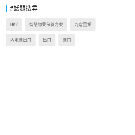
#話題搜尋
HK2
智慧物業保養方案
九倉置業
內地進出口
出口
進口