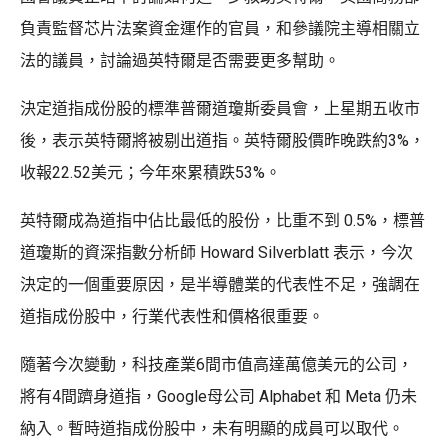
負責監督芯片法案資金運作的官員，和參議院主導相關立
法的議員，討論過英特爾是否需要更多幫助。
決定道指成份股的標準普爾道瓊斯委員會，上星期五收市
後，表示英特爾將被剔出道指。英特爾股價昨晚跌約3%，
收報22.52美元；今年來累積跌53%。
英特爾成為道指中佔比最低的股份，比重不到 0.5%，標普
道瓊斯的資深指數分析師 Howard Silverblatt 表示，今次
決定的一個重要原因，是半導體業的代表性不足，強調在
道指成份股中，行業代表性和價格很重要。
隨著今次變動，科技產業6間市值高達萬億美元的公司，
將有4間躋身道指，Google母公司 Alphabet 和 Meta 仍未
納入。暫時道指成份股中，未有明顯的成員可以取代。