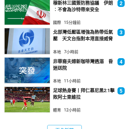
穆斯林三國簽防務協議 伊朗
2
︰不會為沙特帶來安全
國際
15分鐘前
北部灣低壓區增強為熱帶低氣
3
壓 天文台指對本港直接威脅
不大
本地
7小時前
非華裔夫婦新咖啡灣遇溺 昏
4
迷送院
本地
11小時前
足球熱身賽丨拜仁慕尼黑2:1擊
5
敗阿士東維拉
體育
12小時前