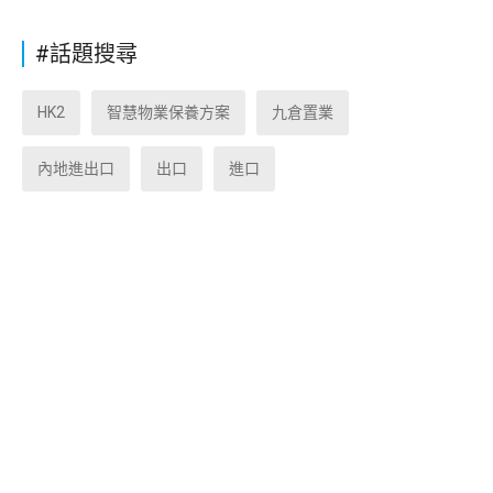
#話題搜尋
HK2
智慧物業保養方案
九倉置業
內地進出口
出口
進口