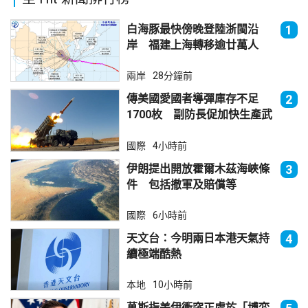
白海豚最快傍晚登陸浙閩沿
1
岸 福建上海轉移逾廿萬人
兩岸
28分鐘前
傳美國愛國者導彈庫存不足
2
1700枚 副防長促加快生產武
器
國際
4小時前
伊朗提出開放霍爾木茲海峽條
3
件 包括撤軍及賠償等
國際
6小時前
天文台：今明兩日本港天氣持
4
續極端酷熱
本地
10小時前
萬斯指美伊衝突正處於「博弈