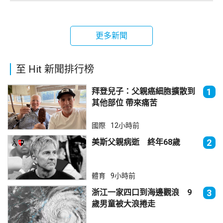
更多新聞
至 Hit 新聞排行榜
拜登兒子：父親癌細胞擴散到
1
其他部位 帶來痛苦
國際
12小時前
美斯父親病逝 終年68歲
2
體育
9小時前
浙江一家四口到海邊觀浪 9
3
歲男童被大浪捲走