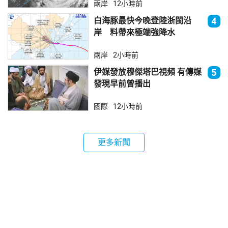
兩岸
12小時前
白海豚最快今晚登陸浙閩沿
4
岸 料帶來極端強降水
兩岸
2小時前
伊媒發放穆傑塔巴視頻 有傳媒
5
發現早前曾播出
國際
12小時前
更多新聞