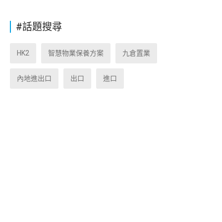
#話題搜尋
HK2
智慧物業保養方案
九倉置業
內地進出口
出口
進口