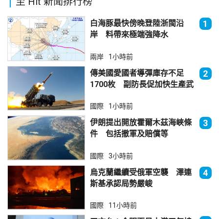
至 Hit 新聞排行榜
白海豚最快傍晚登陸浙閩沿
1
岸 料帶來極端強降水
兩岸
1小時前
傳美國愛國者導彈庫存不足
2
1700枚 副防長促加快生產武
器
國際
1小時前
伊朗提出開放霍爾木茲海峽條
3
件 包括撤軍及賠償等
國際
3小時前
烏克蘭繼續受俄軍空襲 澤連
4
斯基承認局勢嚴峻
國際
11小時前