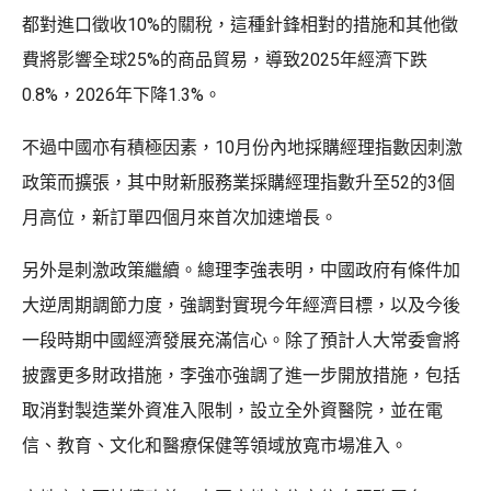
都對進口徵收10%的關稅，這種針鋒相對的措施和其他徵
費將影響全球25%的商品貿易，導致2025年經濟下跌
0.8%，2026年下降1.3%。
不過中國亦有積極因素，10月份內地採購經理指數因刺激
政策而擴張，其中財新服務業採購經理指數升至52的3個
月高位，新訂單四個月來首次加速增長。
另外是刺激政策繼續。總理李強表明，中國政府有條件加
大逆周期調節力度，強調對實現今年經濟目標，以及今後
一段時期中國經濟發展充滿信心。除了預計人大常委會將
披露更多財政措施，李強亦強調了進一步開放措施，包括
取消對製造業外資准入限制，設立全外資醫院，並在電
信、教育、文化和醫療保健等領域放寬市場准入。