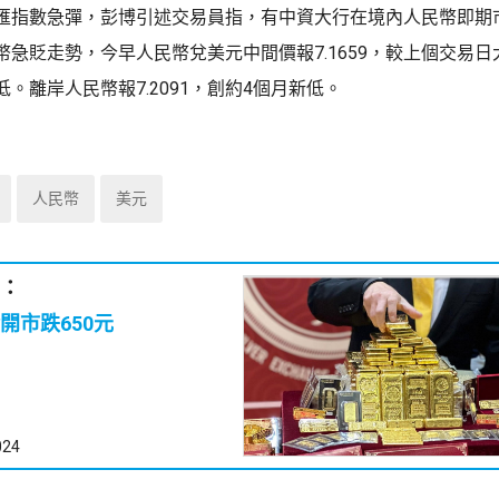
匯指數急彈，彭博引述交易員指，有中資大行在境內人民幣即期
急貶走勢，今早人民幣兌美元中間價報7.1659，較上個交易日大
。離岸人民幣報7.2091，創約4個月新低。
人民幣
美元
：
開市跌650元
024