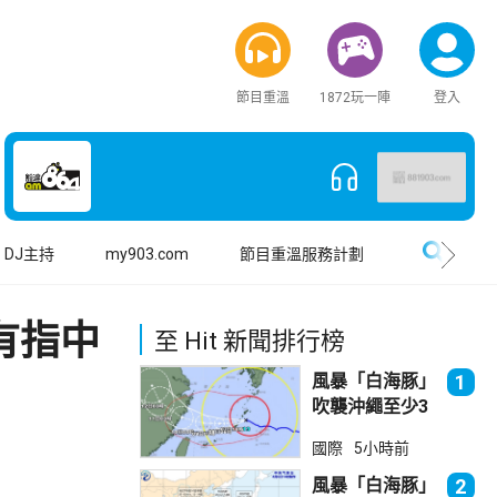
節目重溫
1872玩一陣
登入
搜尋
DJ主持
my903.com
節目重溫服務計劃
有指中
至 Hit 新聞排行榜
風暴「白海豚」
1
吹襲沖繩至少3
傷 近500航班
國際
5小時前
取消
風暴「白海豚」
2