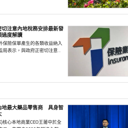
ax(00100.HK)升近1成，報
29.2元，3日累計飊升近42%；智
K)升逾14%，報1246元，升159
I相關股亦造好，兆易創新(0398...
密切注意內地稅務安排最新發
須過度解讀
外保險保單產生的各類收益納入
監局表示，與政府正密切注意內
品稅務安排的最新發展，同時會
局指，中國居民就
必須依法申報及繳稅的要求一直
用過度解讀或作出揣測。香港保
熟，產品設計靈活先進，可提供
球資產配置、人生規劃、財富傳
，相信對內地客戶有一定吸引
內地最大藥品零售商 具身智
保險業聯會表示，截至目前為...
大
.HK)核心本地商業CEO王莆中於全