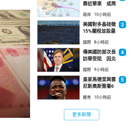
靠近華東 或周
日登陸浙閩沿岸
兩岸
10小時前
美國對多晶硅徵
3
15%關稅並設最
低價格 盧特尼
國際
8小時前
克：中國無法再
傾銷
傳美國防部次長
4
訪華受阻 因北
京不滿美對台軍
國際
9小時前
售
皇家馬德里與雲
5
尼斯奧斯簽署6
年新約
體育
10小時前
更多新聞