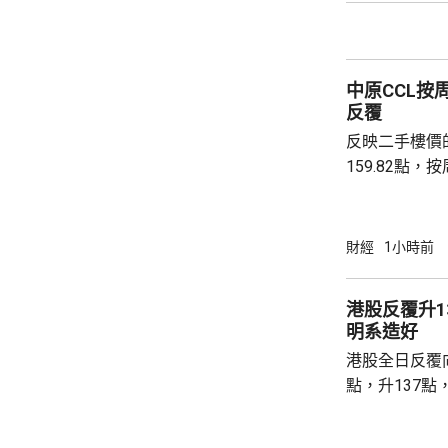
黃金儲備由倫
港增加黃金存儲，
動試運行的黃
中原CCL按
啟動儀式表示，
反覆
反映二手樓價
159.82點，按周微跌
高級聯席董事
近兩成，二手
強硬，造成拉
財經
1小時前
現高位整固。C
持，近五周雖
港股反覆升13
點，未有轉勢
明系造好
多項資金管理
港股全日反覆向
趨觀望，部分業主
點，升137點
8531點，升
37點。 DeepSeek大幅上調API價格，大模型