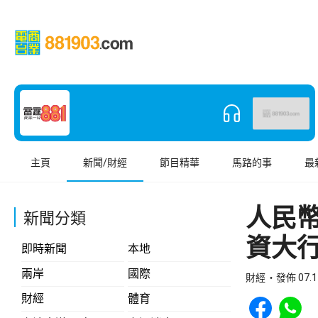
主頁
新聞/財經
節目精華
馬路的事
最
人民幣
新聞分類
資大
即時新聞
本地
兩岸
國際
財經
發佈 07.1
Share to Face
Share t
財經
體育