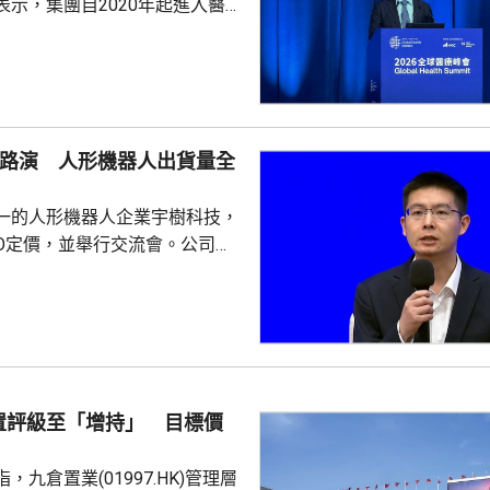
表示，集團自2020年起進入醫療
態，以訂單來看已經是國內最大
台，每日服務數百萬人。他指，
段的服務保障，截至上月，美團
集送日均訂單超過5萬，整體訂
O路演 人形機器人出貨量全
動運作，能感知更多訊息作出預
做好健康管理。他又指，美團在
一的人形機器人企業宇樹科技，
不...
PO定價，並舉行交流會。公司董
兼首席技術官王興興闡述公司競
略。王興興表示，宇樹科技堅持
心技術全棧自研，持續豐富產品
四足機器人及人形機器人全球市
年，公
量合計超過33000台，穩居全
置評級至「增持」 目標價
自2023年推出首款人形機器人
出中...
，九倉置業(01997.HK)管理層