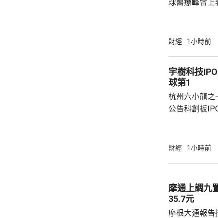
球醫療峰會上
衛生的產業生
的藥品零售平
美團提供全時
財經
1小時前
買藥一對一的
單達數百萬。 王莆中表示，預計未來AI會令醫
宇樹科技IP
療服務變成主
球第1
判，幫助用戶
杭州六小龍之
具身智能上投資了
公告科創板I
事長、總經理
爭力與發展戰
通用機器人核
財經
1小時前
矩陣，已取得
場的主要份額。 他指，2023年至2025
司四足機器人銷
摩通上調九
球領先地位。
35.7元
H1、2024年推
摩根大通報告指