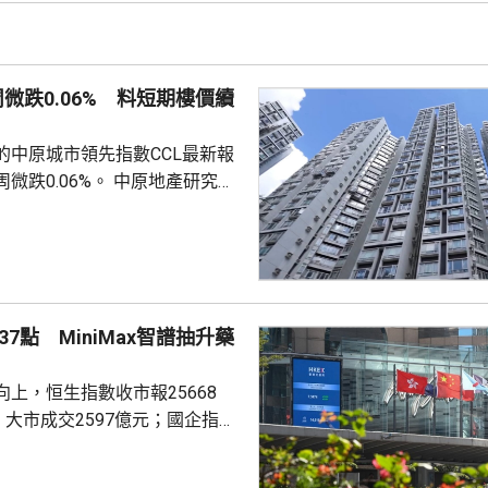
敦轉移回國，過去幾個月已在香
預料趨勢持續。 香港上月啟
金清算系統。人行行長潘功勝在
周微跌0.06% 料短期樓價續
將繼續提高國...
的中原城市領先指數CCL最新報
0.06%。 中原地產研究部
楊明儀指出，樓價已由低位回升
買家追價轉趨審慎，而業主態度
鋸局面，致成交量減少，樓價出
CL連續8周於160點上下窄幅爭
然四跌一升，但指數仍貼近160
7點 MiniMax智譜抽升藥
向下。她指，近期內地接連執行
措施令股市波動，業主買家均轉
上，恒生指數收市報25668
...
，大市成交2597億元；國企指數
32點；恒生科技指數4858點，升