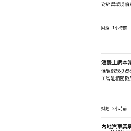
對經營環境前
喜，是公司多
司修改派息政
90%，認為
財經
1小時前
評級由「中性
元上調至35.7元。 摩通指，雖然今
數較高，但預
年正增長，並
滙豐上調本港
租金調整比率或.
滙豐環球投資
工智能相關發
本地需求保持
增長預測由原先
明年增長預測在3%。 滙豐環
華區高級經濟
財經
2小時前
表現較為強勁
地經濟動力均
內地汽車業
因素將持續發