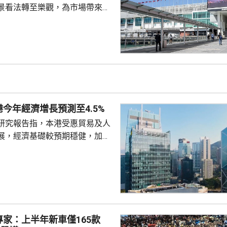
景看法轉至樂觀，為市場帶來驚
年來首次展現較高信心，同時公
策，將派息比率由65%上調至
最困難時期已經過去。摩通將九置
」上調至「增持」，目標價由23
年下半年基
期海港城的租戶銷售額將維持按
跑贏大市，又預計2027財年續租
今年經濟增長預測至4.5%
..
研究報告指，本港受惠貿易及人
展，經濟基礎較預期穩健，加上
韌性，決定將今年本地生產總值
的3.8%上調至4.5%，同時維持
球投資研究大中
師辛怡然表示，本港上半年經濟
，貿易、人工智能需求周期及本
為增長提供支持，預期相關利好
專家：上半年新車僅165款
揮作用，推動香港經濟在未來一