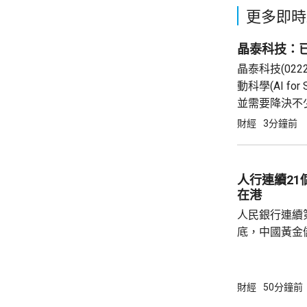
更多即時
晶泰科技：
晶泰科技(02
動科學(AI 
並需要降決不
完成由猜想到驗
財經
3分鐘前
真實實驗和基礎
人行連續2
在港
人民銀行連續
底，中國黃金儲
64萬安士。現
平。 彭博報道指，人民銀行增加在香港存放黃
金，將可助力
財經
50分鐘前
心。報道引述