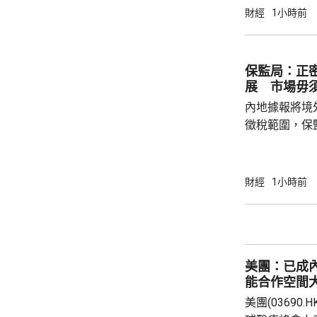
股急升，MiniM
財經
1小時前
326.4元，升
譜(02513.H
元。 其他A
保監局：正
展 市場毋
內地據報將境
徵稅範圍，保
地有關金融產
與業界保持緊密溝通。 保監
境外投資收益
財經
1小時前
存在，市場不
險市場發展成
貨幣選擇、環
承等專業服務
美團：已成
力。 香港
能合作空間
美團(03690