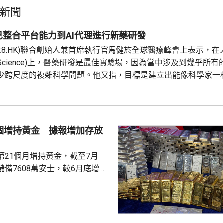
新聞
已整合平台能力到AI代理進行新藥研發
228.HK)聯合創始人兼首席執行官馬健於全球醫療峰會上表示，
for Science)上，醫藥研發是最佳實驗場，因為當中涉及到幾乎所
少跨尺度的複雜科學問題。他又指，目標是建立出能像科學家一
證的閉環系統，近期已將平台能力整合為Genius Agent，能
設施，完成真正的科研項目，並已...
1個增持黃金 據報增加存放
第21個月增持黃金，截至7月
備7608萬安士，較6月底增加
貨金靠穩，徘徊4300美元水
支持香港成為主要的黃金交易中
知情人士指，人行一直在將部分