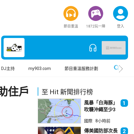
節目重溫
1872玩一陣
登入
搜尋
DJ主持
my903.com
節目重溫服務計劃
助住戶
至 Hit 新聞排行榜
風暴「白海豚」
1
吹襲沖繩至少3
傷 近500航班
國際
8小時前
取消
傳美國防部次長
2