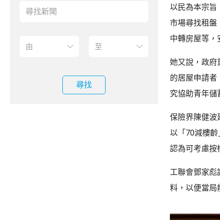
以民為本宗旨
市場尋找租盤
中轉房屋等，
她又說，政府
的居屋申請者
尋找
究協助青年儲
保險界陳健波
以「70減樓
認為可考慮按
工聯會鄧家彪
料，以便當局