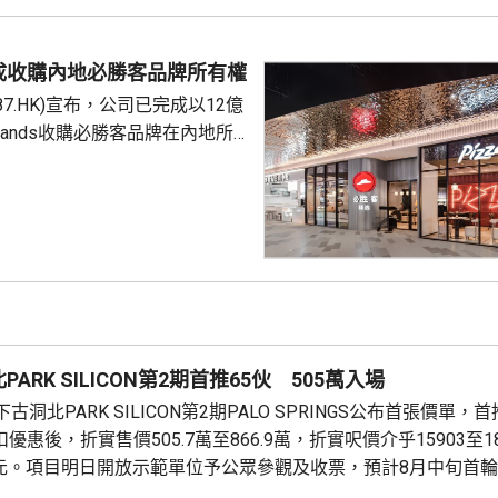
新政策，更不是專門針對香港保
 負責人指，居民個人
包括保險收益在內，應依法繳納
成收購內地必勝客品牌所有權
是國際通行做法，亦是中國個人
87.HK)宣布，公司已完成以12億
來，一直堅持的基本原則...
Brands收購必勝客品牌在內地所
定2027年和2028年每年淨新
家的目標，預計加速至每年超過
成本節約，預計會推動必勝客扣
餐廳利潤率和經營利潤率提升
交易相關成本、利息...
ARK SILICON第2期首推65伙 505萬入場
洞北PARK SILICON第2期PALO SPRINGS公布首張價單，
優惠後，折實售價505.7萬至866.9萬，折實呎價介乎15903至1
71元。項目明日開放示範單位予公眾參觀及收票，預計8月中旬首