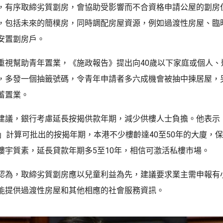
，有序取締劣質劏房，會協助受影響而不合資格申請公屋的劏房
，包括未來的簡樸房，同時調配房屋資源，例如過渡性房屋、臨
安置劏房戶。
重視幫助青年置業，《施政報告》提出向40歲以下家庭或個人、
，多發一個抽籤號碼，令青年申請者多六成機會被抽中揀居屋，
蓄置業。
建議，銀行考慮延長按揭供款年期，減少供樓人士負擔。他表示
齡」計算可批出的按揭年期，本港不少樓齡達40至50年的大廈，
樓宇質素，延長貸款年期多5至10年，相信可激活私樓市場。
認為，取締劣質劏房應以兒童利益為先，建議要求業主需申報有
能提供過渡性房屋和其他相應的社會服務資訊。