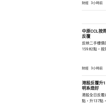
金，將可助力
財經
3小時前
心。報道引述
黃金儲備由倫
港增加黃金存儲，
動試運行的黃
中原CCL按
啟動儀式表示，
反覆
反映二手樓價
159.82點，按周微跌
高級聯席董事
近兩成，二手
強硬，造成拉
財經
3小時前
現高位整固。C
持，近五周雖
港股反覆升13
點，未有轉勢
明系造好
多項資金管理
港股全日反覆向
趨觀望，部分業主
點，升137點