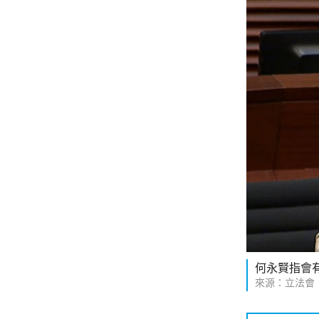
何永賢指會
來源：立法會