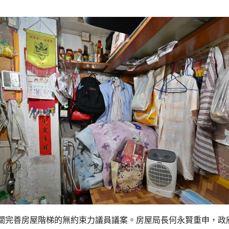
關完善房屋階梯的無約束力議員議案。房屋局長何永賢重申，政