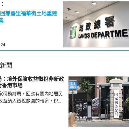
：
回兼善里福華街土地重建
業
024
新聞
局：境外保險收益徵稅非新政
對香港市場
家稅務總局，回應有關內地居民
收益納入徵稅範圍的報道，稅務
負責人指，按照中國個人所得稅
中國稅收居民需就全球所得，履
境外保險收益也屬於應納稅所得