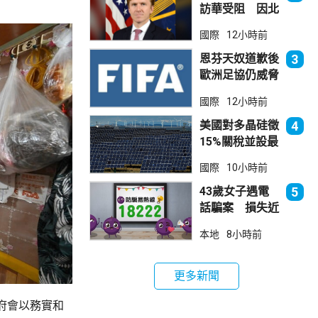
訪華受阻 因北
京不滿美對台軍
國際
12小時前
售
恩芬天奴道歉後
3
歐洲足協仍威脅
罷踢世界盃等賽
國際
12小時前
事
美國對多晶硅徵
4
15%關稅並設最
低價格 盧特尼
國際
10小時前
克：中國無法再
傾銷
43歲女子遇電
5
話騙案 損失近
6900萬元
本地
8小時前
更多新聞
府會以務實和