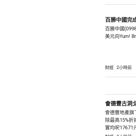
的範疇，並非
險市場，無需過度解讀。
從境外取得，
百勝中國完
個人所得稅，
百勝中國(099
所得稅法實施以
美元向Yum! 
有權的交易。 百勝中國首席執行官屈翠容表
示，將必勝客原
增超過600
800家。 免去向Yum! Brands支付3%的特許經
財經
2小時前
營費所帶來的
除增值稅後的
2.8%。在計入
會德豐古洞北P
會德豐地產旗下古
除最高15%折扣
實均呎176