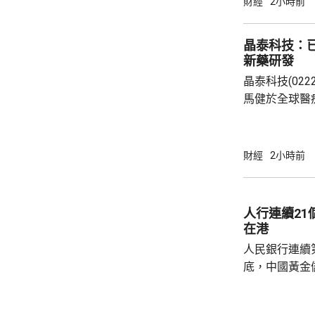
財經
2小時前
晶泰科技：已
新藥研發
晶泰科技(02
馬健於全球醫
科學(AI for
場，因為當中
需要降決不少
財經
2小時前
指，目標是建
成由猜想到驗
力整合為Geni
人行連續2
實實驗和基礎
在港
已...
人民銀行連續
底，中國黃金儲
64萬安士。現
平。 彭博報道指，人民銀行增加在香港存放黃