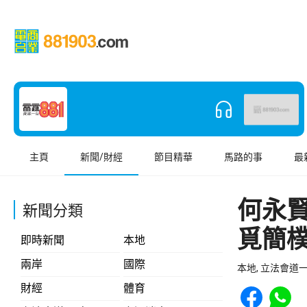
主頁
新聞/財經
節目精華
馬路的事
最
何永
新聞分類
覓簡
即時新聞
本地
兩岸
國際
本地, 立法會道一
Share to Face
Share t
財經
體育