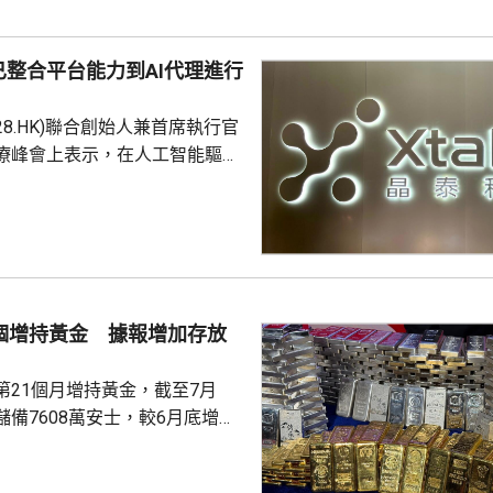
整合平台能力到AI代理進行
228.HK)聯合創始人兼首席執行官
療峰會上表示，在人工智能驅動
 Science)上，醫藥研發是最佳實驗
涉及到幾乎所有的自然學科，並
跨尺度的複雜科學問題。他又
立出能像科學家一樣，能獨自完
證的閉環系統，近期已將平台能
us Agent，能調度專家技能與真
1個增持黃金 據報增加存放
設施，完成真正的科研項目，並
第21個月增持黃金，截至7月
備7608萬安士，較6月底增加
貨金靠穩，徘徊4300美元水