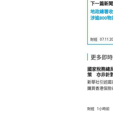
下一篇新聞
地政總署收
涉逾800物
財經
07.11.2
更多即時
國家稅務總
策 亦非針
新華社引述國
購買香港保險
總局相關司局
法相關規定，
行納稅義務，
財經
1小時前