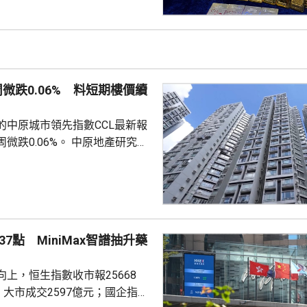
支持香港成為主要的黃金交易中
知情人士指，人行一直在將部分
敦轉移回國，過去幾個月已在香
預料趨勢持續。 香港上月啟
金清算系統。人行行長潘功勝在
周微跌0.06% 料短期樓價續
將繼續提高國...
的中原城市領先指數CCL最新報
0.06%。 中原地產研究部
楊明儀指出，樓價已由低位回升
買家追價轉趨審慎，而業主態度
鋸局面，致成交量減少，樓價出
CL連續8周於160點上下窄幅爭
然四跌一升，但指數仍貼近160
7點 MiniMax智譜抽升藥
向下。她指，近期內地接連執行
措施令股市波動，業主買家均轉
上，恒生指數收市報25668
...
，大市成交2597億元；國企指數