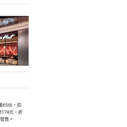
首推65伙，扣
8174元，折
輪發售。