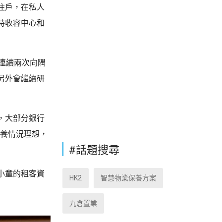
住戶，在私人
時收容中心和
連續兩次向隅
另外會繼續研
，大部分銀行
保養情況理想，
#話題搜尋
小童的租客資
HK2
智慧物業保養方案
九倉置業