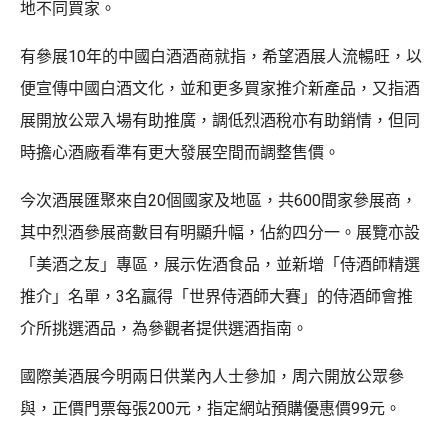
地不同買家。
有參展10年的中國白酒酒商就指，希望酒展人流暢旺，以
便宣傳中國白酒文化，並和更多買家推介新產品，又指酒
展開放公眾入場有助推廣，調低烈酒稅亦有助銷情，但同
時擔心酒廠看準有更大發展空間而調整售價。
今次酒展匯聚來自20個國家及地區，共600間家參展商，
其中烈酒參展商數目有明顯升幅，佔約四分一。展覽亦設
「美酒之友」專區，展示佐酒食品，並新增「侍酒師精選
推介」名單，3名贏得「世界侍酒師大賽」的侍酒師會推
介所挑選酒品，為參觀者提供選酒指南。
國際美酒展今明兩日供業內人士參加，周六開放公眾參
與，正價門票每張200元，指定網站預購優惠價99元。