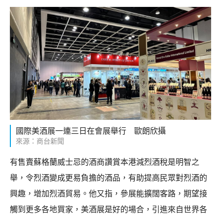
國際美酒展一連三日在會展舉行 歐朗欣攝
來源：商台新聞
有售賣蘇格蘭威士忌的酒商讚賞本港減烈酒稅是明智之
舉，令烈酒變成更易負擔的酒品，有助提高民眾對烈酒的
興趣，增加烈酒貿易。他又指，參展能擴闊客路，期望接
觸到更多各地買家，美酒展是好的場合，引進來自世界各