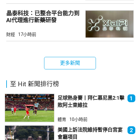
晶泰科技：已整合平台能力到
AI代理進行新藥研發
財經
17小時前
更多新聞
至 Hit 新聞排行榜
足球熱身賽丨拜仁慕尼黑2:1擊
1
敗阿士東維拉
體育
10小時前
美國上訴法院維持暫停白宮宴
2
會廳項目