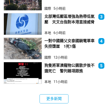
國際
5小時前
北部灣低壓區增強為熱帶低氣
3
壓 天文台指對本港直接威脅
不大
本地
6小時前
一對中國籍父女泰國騎電單車
4
失控墮崖 1死1傷
國際
12小時前
狗隻將軍澳寵物公園散步後不
5
適死亡 警列雜項跟進
本地
11小時前
更多新聞