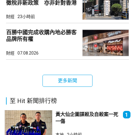
徵稅非新政策 亦非針對香港
市場
財經
23小時前
百勝中國完成收購內地必勝客
品牌所有權
財經
07.08.2026
更多新聞
至 Hit 新聞排行榜
黃大仙企圖謀殺及自殺案一死
1
一傷
本地
2小時前