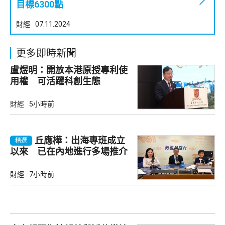
目標6300點
財經
07.11.2024
更多即時新聞
盧煜明：開放本港原授專利使
用權 可活躍科創生態
財經
5小時前
丘應樺：出海專班成立
精選
以來 已在內地進行多場推介
會
財經
7小時前