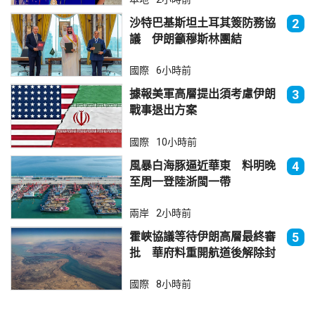
沙特巴基斯坦土耳其簽防務協
2
議 伊朗籲穆斯林團結
國際
6小時前
據報美軍高層提出須考慮伊朗
3
戰事退出方案
國際
10小時前
風暴白海豚逼近華東 料明晚
4
至周一登陸浙閩一帶
兩岸
2小時前
霍峽協議等待伊朗高層最終審
5
批 華府料重開航道後解除封
鎖
國際
8小時前